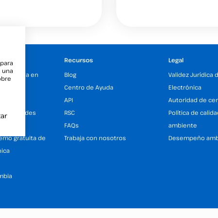
Recursos
Legal
 para
e una
xperiencia en
Blog
Validez Jurídica 
obre
nica
Centro de Ayuda
Electrónica
Partners
API
Autoridad de cer
inas y Sedes
RSC
Política de calid
ar
AM)
FAQs
ambiente
demo gratuita de
Trabaja con nosotros
Desempeño amb
nica
mbia