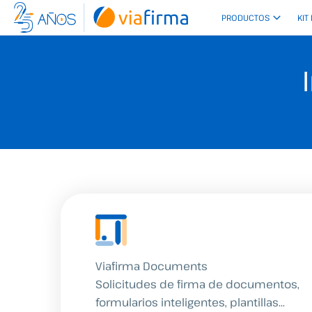
Ir
PRODUCTOS
KIT
al
contenido
Viafirma Documents
Solicitudes de firma de documentos,
formularios inteligentes, plantillas...