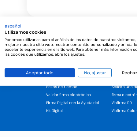
español
Utilizamos cookies
Productos
Empresa
Podemos utilizarlas para el análisis de los datos de nuestros visitantes,
mejorar nuestro sitio web, mostrar contenido personalizado y brindarl
Firma digital
25 Años de e
excelente experiencia en el sitio web. Para obtener más información s
las cookies que utilizamos, abre los ajustes.
Firma electrónica
firma electró
Firma desatendida
Programa de 
Gestor de certificados
Nuestras Ofic
Aceptar todo
No, ajustar
Rechaz
digitales
(España y LAT
Sellos de tiempo
Solicita una 
Validar firma electrónica
firma electró
Firma Digital con la Ayuda del
Viafirma RD
Kit Digital
Viafirma Colo