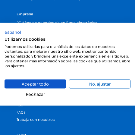
Empresa
25 Años de experiencia en firma electrónica
Programa de Partners
español
Nuestras Oficinas y Sedes (España y LATAM)
Utilizamos cookies
Solicita una demo gratuita de firma electrónica
Podemos utilizarlas para el análisis de los datos de nuestros
visitantes, para mejorar nuestro sitio web, mostrar contenido
Viafirma RD
personalizado y brindarle una excelente experiencia en el sitio web.
Viafirma Colombia
Para obtener más información sobre las cookies que utilizamos, abre
los ajustes.
Recursos
Aceptar todo
No, ajustar
Blog
Centro de Ayuda
Rechazar
API
RSC
FAQs
Trabaja con nosotros