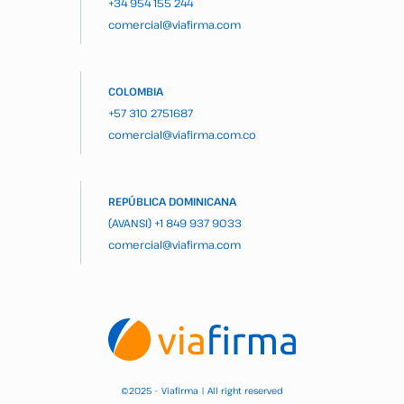
+34 954 155 244
comercial@viafirma.com
COLOMBIA
+57 310 2751687
comercial@viafirma.com.co
REPÚBLICA DOMINICANA
(AVANSI)
+1 849 937 9033
comercial@viafirma.com
2025 – Viafirma | All right reserved
©