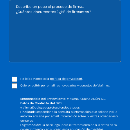
He leído y acepto la
política de privacidad
.
Quiero recibir por email las novedades y consejos de Viafirma.
Responsable del Tratamiento:
VIAVANSI CORPORACIÓN, S.L.
Datos de Contacto del DPD:
viafirma@delegadoprotecciondedatos.es
Finalidad:
Responder a la consulta o información que solicita y si lo
autoriza enviarle por email información sobre nuestras novedades y
consejos.
Legitimación:
La base legal para el tratamiento de sus datos es su
consentimiento y en su caso, es la aplicación de medidas