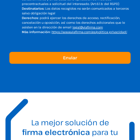
precontractuales a solicitud del interesado. (Art.6.1.b del RGPD)
Destinatarios:
Los datos recogidos no serán comunicados a terceros
salvo obligación legal
Derechos:
podrá ejercer los derechos de acceso, rectificación,
cancelación u oposición, así como los derechos adicionales que le
asisten en la dirección de email
legal@viafirma.com
Más información:
https://www.viafirma.com/es/politica-privacidad/
.
La mejor solución de
firma electrónica
para tu