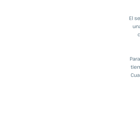
El s
una
d
Para
tie
Cua