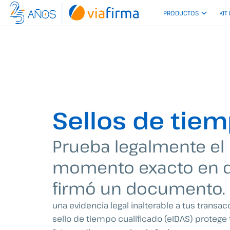
Ir
PRODUCTOS
KIT
al
contenido
Sellos de tie
Prueba legalmente el
momento exacto en 
firmó un documento.
una evidencia legal inalterable a tus transa
sello de tiempo cualificado (eIDAS) protege