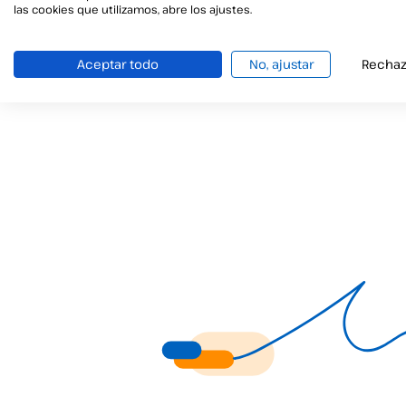
duración.
las cookies que utilizamos, abre los ajustes.
Aceptar todo
No, ajustar
Rechaz