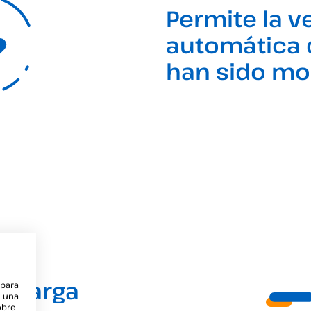
Permite la v
automática 
han sido mo
e larga
 para
e una
obre