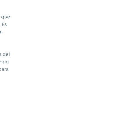
r que
. Es
un
a del
empo
cera