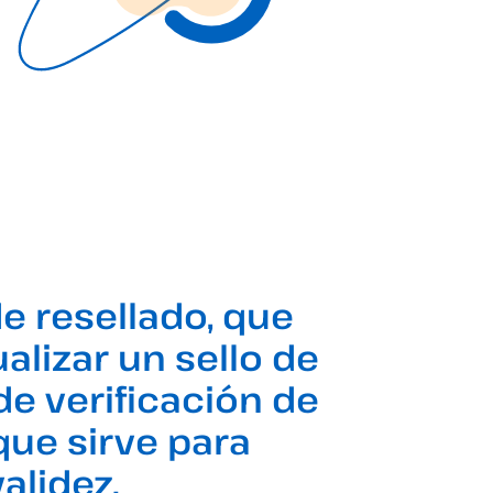
de resellado, que
alizar un sello de
 de verificación de
 que sirve para
validez.