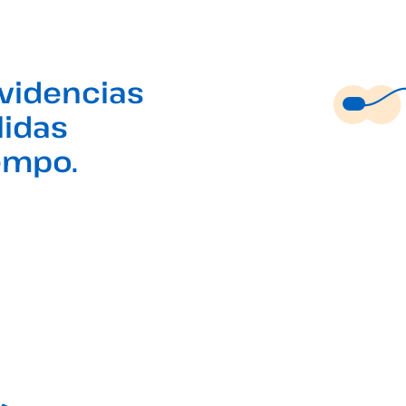
evidencias
lidas
iempo.