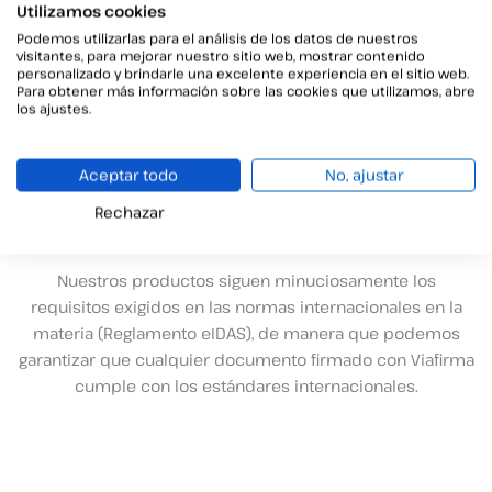
Utilizamos cookies
Podemos utilizarlas para el análisis de los datos de nuestros
visitantes, para mejorar nuestro sitio web, mostrar contenido
Tu aliado en la firma electrónica y servicios digitales de
personalizado y brindarle una excelente experiencia en el sitio web.
Para obtener más información sobre las cookies que utilizamos, abre
confianza
los ajustes.
Contamos
con una suite de productos centrados en la
realización de firmas en un entorno digital. Trabajamos en
Aceptar todo
No, ajustar
el área de los llamados
Servicios Digitales de Confianza
y estamos especializados en el desarrollo de soluciones
Rechazar
relacionadas con la
firma electrónica.
Nuestros productos siguen minuciosamente los
requisitos exigidos en las normas internacionales en la
materia (Reglamento eIDAS), de manera que podemos
garantizar que cualquier documento firmado con Viafirma
cumple con los estándares internacionales.