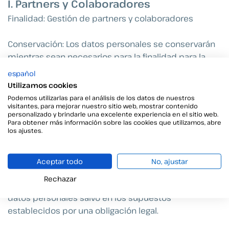
I. Partners y Colaboradores
Finalidad: Gestión de partners y colaboradores
Conservación: Los datos personales se conservarán
mientras sean necesarios para la finalidad para la
que han sido recabados, siendo de aplicación la
español
normativa sobre contratos civiles y mercantiles.
Utilizamos cookies
Podemos utilizarlas para el análisis de los datos de nuestros
visitantes, para mejorar nuestro sitio web, mostrar contenido
Legitimación: La base legal para el tratamiento de sus
personalizado y brindarle una excelente experiencia en el sitio web.
datos es la ejecución de medidas contractuales o
Para obtener más información sobre las cookies que utilizamos, abre
los ajustes.
precontractuales referidas a la participación del
interesado en nuestro programa de partners o
colaboradores (Art.6.1.b del RGPD)
Aceptar todo
No, ajustar
Rechazar
Destinatarios: No está prevista la comunicación de
datos personales salvo en los supuestos
establecidos por una obligación legal.