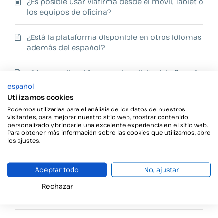
¿Es posible usar Viafirma desde el móvil, Tablet o
los equipos de oficina?
¿Está la plataforma disponible en otros idiomas
además del español?
¿Cómo recibe el firmante la solicitud de firma?
¿Lo puede recibir en su móvil?
español
Utilizamos cookies
Podemos utilizarlas para el análisis de los datos de nuestros
Ver los 17 artículos
visitantes, para mejorar nuestro sitio web, mostrar contenido
personalizado y brindarle una excelente experiencia en el sitio web.
Para obtener más información sobre las cookies que utilizamos, abre
los ajustes.
Preguntas frecuentes sobre Viafirma
Aceptar todo
No, ajustar
Fortress
Rechazar
Cómo enrolar y generar un nuevo token OTP