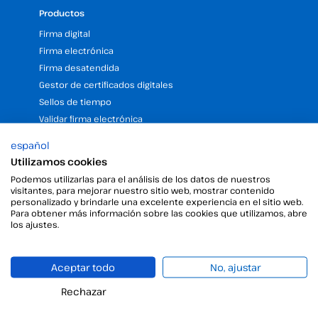
Productos
Firma digital
Firma electrónica
Firma desatendida
Gestor de certificados digitales
Sellos de tiempo
Validar firma electrónica
Firma Digital con la Ayuda del Kit Digital
español
Utilizamos cookies
Empresa
Podemos utilizarlas para el análisis de los datos de nuestros
visitantes, para mejorar nuestro sitio web, mostrar contenido
25 Años de experiencia en firma electrónica
personalizado y brindarle una excelente experiencia en el sitio web.
Programa de Partners
Para obtener más información sobre las cookies que utilizamos, abre
los ajustes.
Nuestras Oficinas y Sedes (España y LATAM)
Solicita una demo gratuita de firma electrónica
Viafirma RD
Aceptar todo
No, ajustar
Viafirma Colombia
Rechazar
Recursos