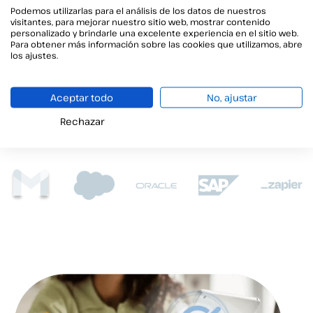
herramientas que utilizas en tu empresa.
Podemos utilizarlas para el análisis de los datos de nuestros
Gracias a nuestra potente
API
, basada en servicios
visitantes, para mejorar nuestro sitio web, mostrar contenido
personalizado y brindarle una excelente experiencia en el sitio web.
REST
, podrás integrar y empezar a firmar
Para obtener más información sobre las cookies que utilizamos, abre
documentos de una forma
fácil y rápida.
los ajustes.
¿Necesitas integrar en tu CRM o ERP?
Aceptar todo
No, ajustar
Rechazar
SABER MÁS