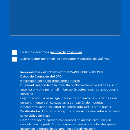
He leído y acepto la
política de privacidad
.
Quiero recibir por email las novedades y consejos de Viafirma.
Responsable del Tratamiento:
VIAVANSI CORPORACIÓN, S.L.
Datos de Contacto del DPD:
viafirma@delegadoprotecciondedatos.es
Finalidad:
Responder a la consulta o información que solicita y si lo
autoriza enviarle por email información sobre nuestras novedades y
consejos.
Legitimación:
La base legal para el tratamiento de sus datos es su
consentimiento y en su caso, es la aplicación de medidas
precontractuales a solicitud del interesado. (Art.6.1.b del RGPD)
Destinatarios:
Los datos recogidos no serán comunicados a terceros
salvo obligación legal
Derechos:
podrá ejercer los derechos de acceso, rectificación,
cancelación u oposición, así como los derechos adicionales que le
asisten en la dirección de email
legal@viafirma.com