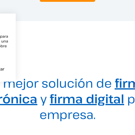
 para
e una
obre
ar
 mejor solución de
fir
rónica
y
firma digital
p
empresa.