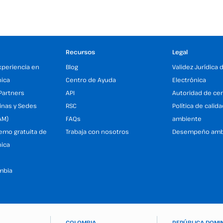
Recursos
Legal
xperiencia en
Blog
Validez Jurídica 
nica
Centro de Ayuda
Electrónica
Partners
API
Autoridad de cer
inas y Sedes
RSC
Política de calid
AM)
FAQs
ambiente
demo gratuita de
Trabaja con nosotros
Desempeño amb
nica
mbia
COLOMBIA
REPÚBLICA DOMI