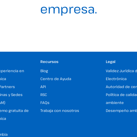
empresa.
Recursos
Legal
xperiencia en
Blog
Validez Jurídica 
nica
Centro de Ayuda
Electrónica
Partners
API
Autoridad de cer
inas y Sedes
RSC
Política de calid
AM)
FAQs
ambiente
demo gratuita de
Trabaja con nosotros
Desempeño amb
nica
mbia