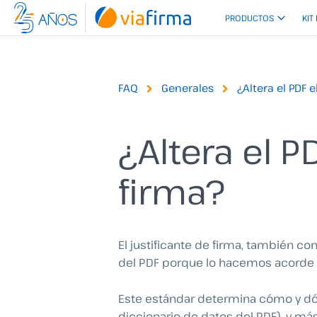
Ir
PRODUCTOS
KIT
al
contenido
FAQ
Generales
¿Altera el PDF e
¿Altera el PD
firma?
El justificante de firma, también c
del PDF porque lo hacemos acorde a
Este estándar determina cómo y dó
diccionario de datos del PDF), y má