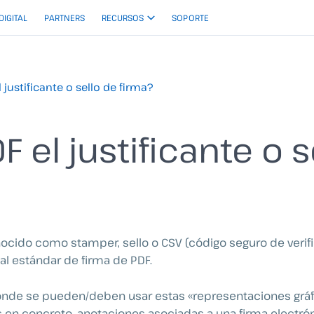
 DIGITAL
PARTNERS
RECURSOS
SOPORTE
l justificante o sello de firma?
F el justificante o 
onocido como stamper, sello o CSV (código seguro de verif
l estándar de firma de PDF.
nde se pueden/deben usar estas «representaciones gráfi
s en concreto, anotaciones asociadas a una firma electrón