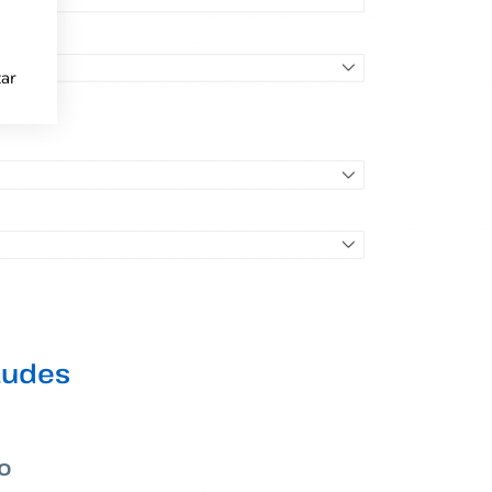
ar
tudes
co