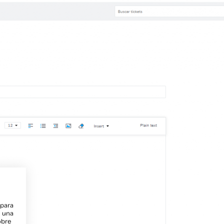
 para
e una
obre