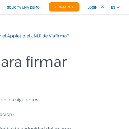
CONTACTO
SOLICITA UNA DEMO
LOGIN
ES
 el Applet o el JNLP de Viafirma?
ara firmar
?
son los siguientes:
ación».
 fecha de caducidad del mismo.