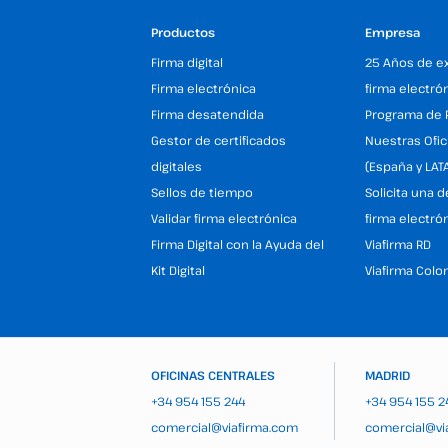
Productos
Empresa
Firma digital
25 Años de e
Firma electrónica
firma electró
Firma desatendida
Programa de 
Gestor de certificados
Nuestras Ofic
digitales
(España y LAT
Sellos de tiempo
Solicita una 
Validar firma electrónica
firma electró
Firma Digital con la Ayuda del
Viafirma RD
Kit Digital
Viafirma Colo
OFICINAS CENTRALES
MADRID
+34 954 155 244
+34 954 155 2
comercial@viafirma.com
comercial@vi