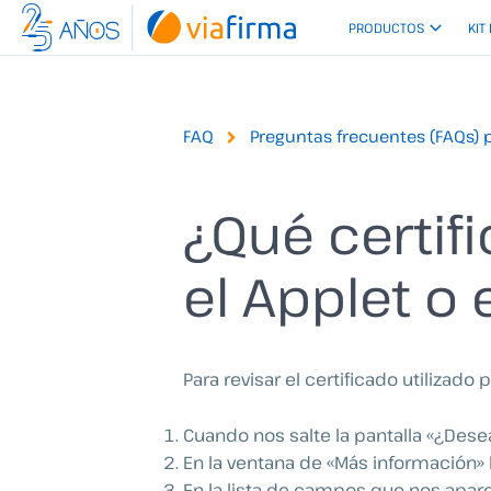
Ir
PRODUCTOS
KIT
al
contenido
FAQ
Preguntas frecuentes (FAQs) 
¿Qué certif
el Applet o 
Para revisar el certificado utilizado
Cuando nos salte la pantalla «¿Dese
En la ventana de «Más información» 
En la lista de campos que nos apa