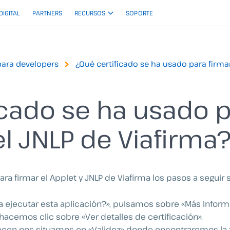
 DIGITAL
PARTNERS
RECURSOS
SOPORTE
para developers
¿Qué certificado se ha usado para firmar
icado se ha usado p
el JNLP de Viafirma
 para firmar el Applet y JNLP de Viafirma los pasos a seguir 
a ejecutar esta aplicación?», pulsamos sobre «Más Inform
hacemos clic sobre «Ver detalles de certificación».
recen nos situamos en «Validez» donde encontraremos la