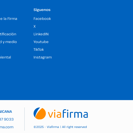
Síguenos
de la Firma
Facebook
X
tificación
LinkedIN
ad y medio
Youtube
TikTok
iental
Instagram
NICANA
937 9033
rma.com
2025 – Viafirma | All right reserved
©