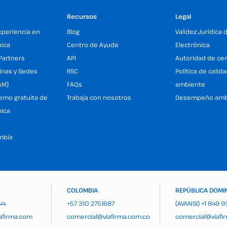
Recursos
Legal
xperiencia en
Blog
Validez Jurídica 
nica
Centro de Ayuda
Electrónica
Partners
API
Autoridad de cer
inas y Sedes
RSC
Política de calid
AM)
FAQs
ambiente
demo gratuita de
Trabaja con nosotros
Desempeño amb
nica
mbia
COLOMBIA
REPÚBLICA DOMI
44
+57 310 2751687
(AVANSI)
+1 849 
afirma.com
comercial@viafirma.com.co
comercial@viafi