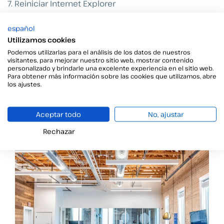
7. Reiniciar Internet Explorer
español
Utilizamos cookies
Información relacionada
Podemos utilizarlas para el análisis de los datos de nuestros
visitantes, para mejorar nuestro sitio web, mostrar contenido
personalizado y brindarle una excelente experiencia en el sitio web.
Para obtener más información sobre las cookies que utilizamos, abre
Conectar Viafirma a Zapier
los ajustes.
Zapier te permite conectar Viafirma con más de 2.000
servicios
Aceptar todo
No, ajustar
Rechazar