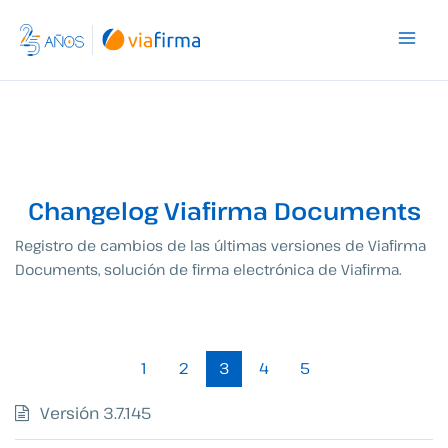
Ir
al
contenido
Changelog Viafirma Documents
Registro de cambios de las últimas versiones de Viafirma
Documents, solución de firma electrónica de Viafirma.
1
2
3
4
5
Versión 3.7.145