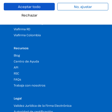
25 Años de experiencia en firma electrónica
Aceptar todo
No, ajustar
Programa de Partners
Rechazar
Nuestras Oficinas y Sedes (España y LATAM)
Solicita una demo gratuita de firma electrónica
Viafirma RD
Viafirma Colombia
Recursos
Blog
Centro de Ayuda
API
RSC
FAQs
Trabaja con nosotros
Legal
Validez Jurídica de la Firma Electrónica
Autoridad de certificación