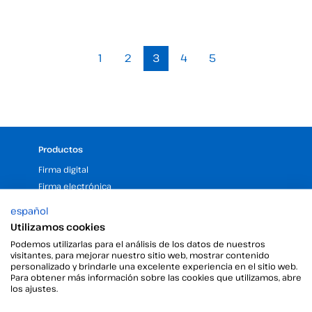
1
2
3
4
5
Productos
Firma digital
Firma electrónica
Firma desatendida
español
Gestor de certificados digitales
Utilizamos cookies
Sellos de tiempo
Podemos utilizarlas para el análisis de los datos de nuestros
Validar firma electrónica
visitantes, para mejorar nuestro sitio web, mostrar contenido
personalizado y brindarle una excelente experiencia en el sitio web.
Firma Digital con la Ayuda del Kit Digital
Para obtener más información sobre las cookies que utilizamos, abre
los ajustes.
Empresa