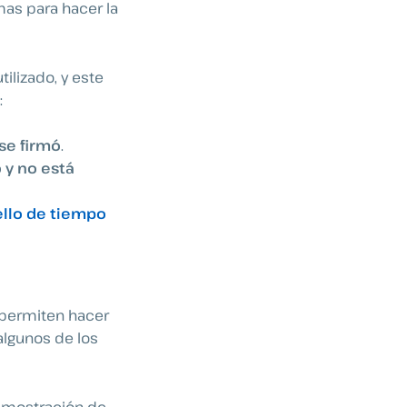
mas para hacer la
ilizado, y este
:
se firmó
.
 y no está
ello de tiempo
 permiten hacer
algunos de los
emostración de