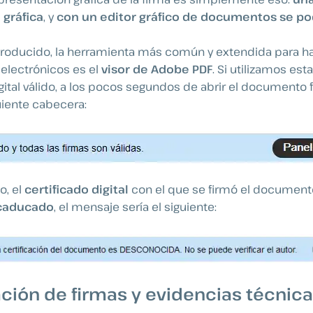
 gráfica
, y
con un editor gráfico de documentos se pod
oducido, la herramienta más común y extendida para hac
lectrónicos es el
visor de Adobe PDF
. Si utilizamos est
igital válido, a los pocos segundos de abrir el documento
uiente cabecera:
io, el
certificado digital
con el que se firmó el documen
 caducado
, el mensaje sería el siguiente:
ión de firmas y evidencias técnica