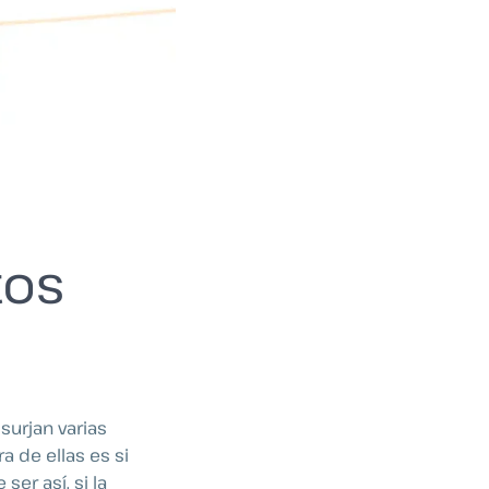
tos
urjan varias
 de ellas es si
er así, si la