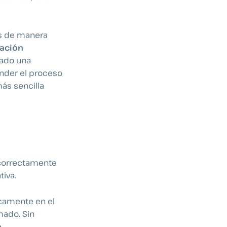
os de manera
dación
rado una
ender el proceso
más sencilla
 correctamente
tiva.
icamente en el
mado. Sin
a