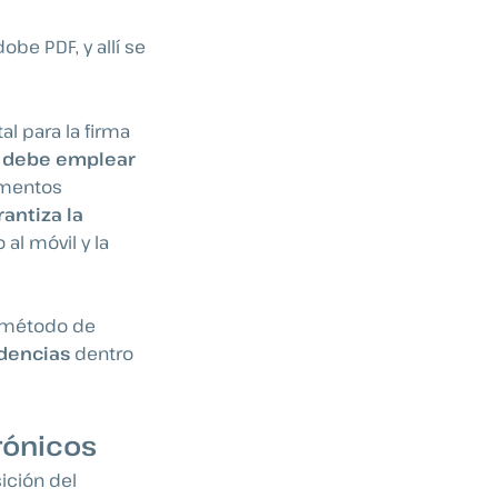
dobe PDF, y allí se
al para la firma
a debe emplear
umentos
rantiza la
al móvil y la
o método de
idencias
dentro
rónicos
ición del