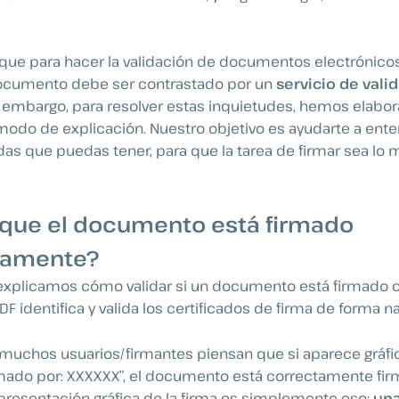
que para hacer la validación de documentos electrónic
 documento debe ser contrastado por un
servicio de vali
n embargo, para resolver estas inquietudes, hemos elabo
odo de explicación. Nuestro objetivo es ayudarte a ent
udas que puedas tener, para que la tarea de firmar sea lo 
que el documento está firmado
camente?
, explicamos cómo validar si un documento está firmado
 identifica y valida los certificados de firma de forma na
 muchos usuarios/firmantes piensan que si aparece gráf
ado por: XXXXXX”, el documento está correctamente fir
presentación gráfica de la firma es simplemente eso:
un