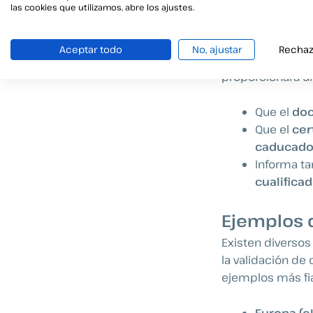
público en gener
las cookies que utilizamos, abre los ajustes.
validación de d
Aceptar todo
No, ajustar
Rechaz
En el caso de val
proporcionará un
Que el
doc
Que el
cer
caducado
Informa t
cualifica
Ejemplos d
Existen diversos
la validación d
ejemplos más fi
Europa (e