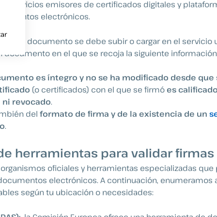
al servicios emisores de certificados digitales y platafor
ocumentos electrónicos.
ar
idar un documento se debe subir o cargar en el servicio ut
 documento en el que se recoja la siguiente información
umento es íntegro y no se ha modificado desde que 
tificado
(o certificados) con el que se firmó
es calificado
 ni revocado
.
ambién del
formato de firma y de la existencia de un
s
do
.
e herramientas para validar firmas
 organismos oficiales y herramientas especializadas que
e documentos electrónicos. A continuación, enumeramos 
ables según tu ubicación o necesidades:
IDAS):
la Comisión Europea ofrece una herramienta de d