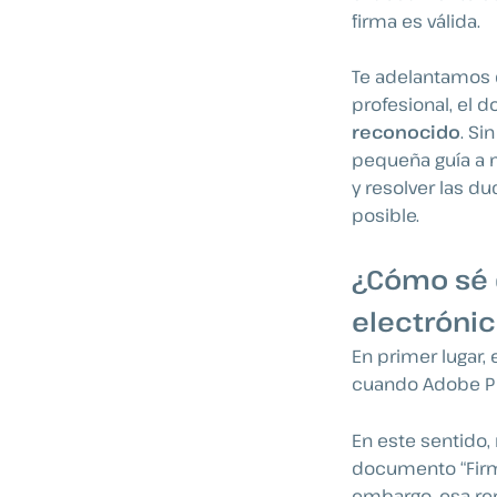
firma es válida.
Te adelantamos 
profesional, el
reconocido
. Si
pequeña guía a m
y resolver las d
posible.
¿Cómo sé 
electróni
En primer lugar
cuando Adobe PDF
En este sentido,
documento “Firm
embargo, esa re