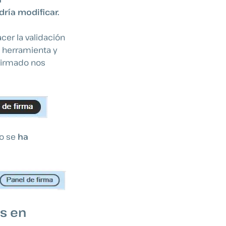
ría modificar.
er la validación
a herramienta y
 firmado nos
to se
ha
s en