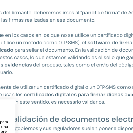
s del firmante, deberemos irnos al “
panel de firma
” de A
 las firmas realizadas en ese documento.
 en los casos en los que no se utilice un certificado digit
e utilice un método como OTP-SMS),
el software de firm
ficado
para sellar el documento. En la validación de doc
 estos casos, lo que estamos validando es el sello que
ga
as evidencias
del proceso, tales como el envío del código 
uario.
nte de utilizar un certificado digital o un OTP-SMS com
e usan los
certificados digitales para firmar dichas ev
s y, en este sentido, es necesario validarlos.
 de validación de documentos elect
 para
e una
, los gobiernos y sus reguladores suelen poner a dispos
obre