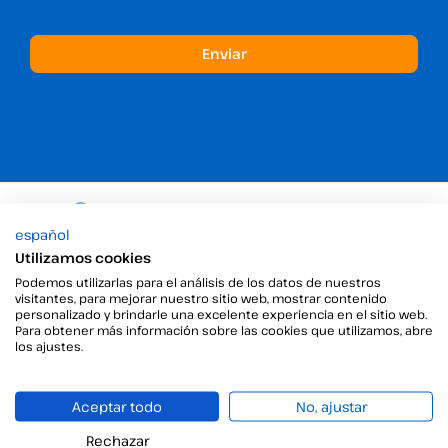
español
Utilizamos cookies
La mejor solución de
Podemos utilizarlas para el análisis de los datos de nuestros
visitantes, para mejorar nuestro sitio web, mostrar contenido
firma electrónica
para tu
personalizado y brindarle una excelente experiencia en el sitio web.
Para obtener más información sobre las cookies que utilizamos, abre
empresa
los ajustes.
Aceptar todo
No, ajustar
Rechazar