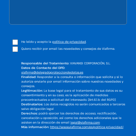
He leído y acepto la
política de privacidad
.
Quiero recibir por email las novedades y consejos de Viafirma.
Responsable del Tratamiento:
VIAVANSI CORPORACIÓN, S.L.
Datos de Contacto del DPD:
viafirma@delegadoprotecciondedatos.es
Finalidad:
Responder a la consulta o información que solicita y si lo
autoriza enviarle por email información sobre nuestras novedades y
consejos.
Legitimación:
La base legal para el tratamiento de sus datos es su
consentimiento y en su caso, es la aplicación de medidas
precontractuales a solicitud del interesado. (Art.6.1.b del RGPD)
Destinatarios:
Los datos recogidos no serán comunicados a terceros
salvo obligación legal
Derechos:
podrá ejercer los derechos de acceso, rectificación,
cancelación u oposición, así como los derechos adicionales que le
asisten en la dirección de email
legal@viafirma.com
Más información:
https://www.viafirma.com/es/politica-privacidad/
.