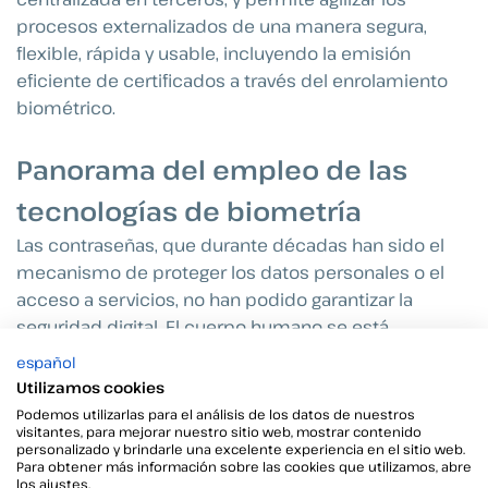
procesos externalizados de una manera segura,
flexible, rápida y usable, incluyendo la emisión
eficiente de certificados a través del enrolamiento
biométrico.
Panorama del empleo de las
tecnologías de biometría
Las contraseñas, que durante décadas han sido el
mecanismo de proteger los datos personales o el
acceso a servicios, no han podido garantizar la
seguridad digital. El cuerpo humano se está
presentando como la clave de seguridad más difícil
español
de replicar, aportando diversos factores para la
Utilizamos cookies
autenticación: reconocimiento facial y dactilar, uso
Podemos utilizarlas para el análisis de los datos de nuestros
visitantes, para mejorar nuestro sitio web, mostrar contenido
del iris o fisionomía, extendiéndose hasta la
personalizado y brindarle una excelente experiencia en el sitio web.
biometría del comportamiento (la firma, la marcha).
Para obtener más información sobre las cookies que utilizamos, abre
los ajustes.