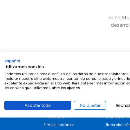
Zuinq Stu
desarrol
español
Utilizamos cookies
Podemos utilizarlas para el análisis de los datos de nuestros visitantes,
mejorar nuestro sitio web, mostrar contenido personalizado y brindarl
excelente experiencia en el sitio web. Para obtener más información s
las cookies que utilizamos, abre los ajustes.
Aceptar todo
No, ajustar
Rechaz
Productos
Empresa
Firma digital
25 Años de e
Firma electrónica
firma electró