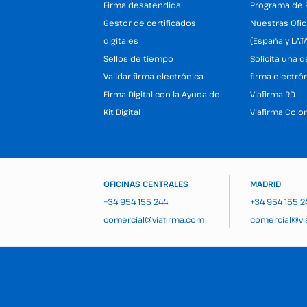
Firma desatendida
Programa de 
Gestor de certificados
Nuestras Ofic
digitales
(España y LAT
Sellos de tiempo
Solicita una 
Validar firma electrónica
firma electró
Firma Digital con la Ayuda del
Viafirma RD
Kit Digital
Viafirma Colo
OFICINAS CENTRALES
MADRID
+34 954 155 244
+34 954 155 2
comercial@viafirma.com
comercial@vi