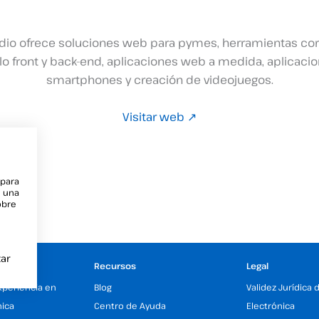
dio ofrece soluciones web para pymes, herramientas cor
lo front y back-end, aplicaciones web a medida, aplicaci
smartphones y creación de videojuegos.
Visitar web ↗
 para
e una
obre
ar
Recursos
Legal
xperiencia en
Blog
Validez Jurídica 
nica
Centro de Ayuda
Electrónica