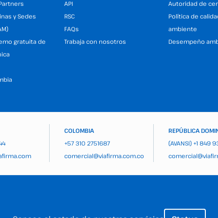
Partners
API
Autoridad de cer
inas y Sedes
RSC
Política de calid
AM)
FAQs
ambiente
demo gratuita de
Trabaja con nosotros
Desempeño amb
nica
mbia
COLOMBIA
REPÚBLICA DOMI
44
+57 310 2751687
(AVANSI)
+1 849 
afirma.com
comercial@viafirma.com.co
comercial@viafi