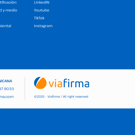
tificación
LinkedIN
ad y medio
Youtube
TikTok
iental
Instagram
NICANA
937 9033
rma.com
2025 – Viafirma | All right reserved
©