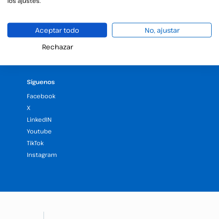
los ajustes.
Legal
Validez Jurídica de la Firma Electrónica
Aceptar todo
No, ajustar
Autoridad de certificación
Política de calidad y medio ambiente
Rechazar
Desempeño ambiental
Síguenos
Facebook
X
LinkedIN
Youtube
TikTok
Instagram