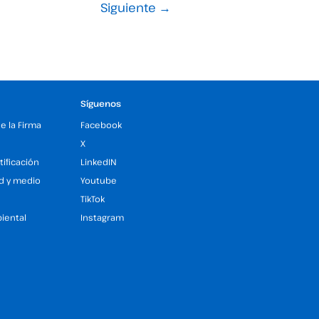
Siguiente
→
Síguenos
de la Firma
Facebook
X
tificación
LinkedIN
ad y medio
Youtube
TikTok
iental
Instagram