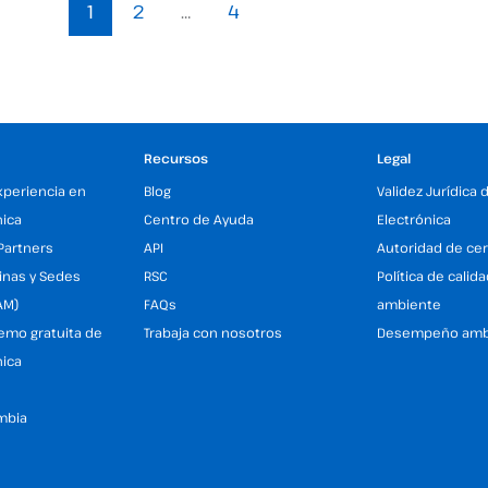
1
2
…
4
Recursos
Legal
xperiencia en
Blog
Validez Jurídica 
nica
Centro de Ayuda
Electrónica
Partners
API
Autoridad de cer
inas y Sedes
RSC
Política de calid
AM)
FAQs
ambiente
demo gratuita de
Trabaja con nosotros
Desempeño amb
nica
mbia