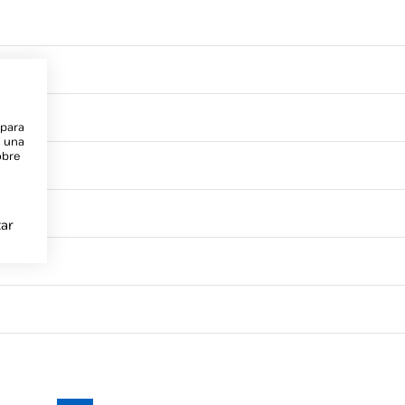
 para
e una
obre
ar