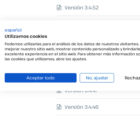
Versión 3.4.52
Versión 3.4.51
español
Utilizamos cookies
Versión 3.4.50
Podemos utilizarlas para el análisis de los datos de nuestros visitantes,
mejorar nuestro sitio web, mostrar contenido personalizado y brindarl
excelente experiencia en el sitio web. Para obtener más información s
Versión 3.4.49
las cookies que utilizamos, abre los ajustes.
Versión 3.4.48
Aceptar todo
No, ajustar
Rechaz
Versión 3.4.47
Versión 3.4.46