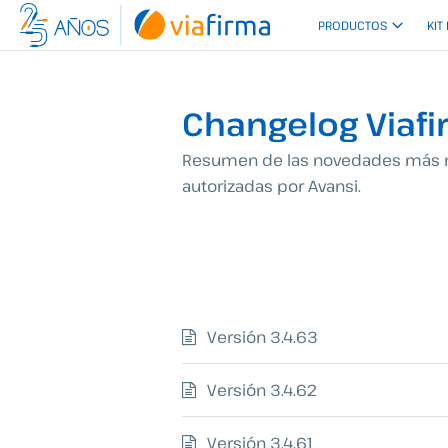
Ir
PRODUCTOS
KIT
al
contenido
Changelog Viaf
Resumen de las novedades más rec
autorizadas por Avansi.
Versión 3.4.63
Versión 3.4.62
Versión 3.4.61