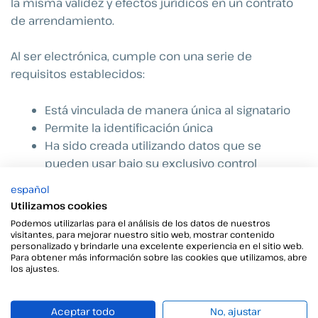
la misma validez y efectos jurídicos en un contrato
de arrendamiento.
Al ser electrónica, cumple con una serie de
requisitos establecidos:
Está vinculada de manera única al signatario
Permite la identificación única
Ha sido creada utilizando datos que se
pueden usar bajo su exclusivo control
Cualquier modificación posterior puede ser
español
detectada
Utilizamos cookies
Podemos utilizarlas para el análisis de los datos de nuestros
Propietarios e inmobiliarias ya
visitantes, para mejorar nuestro sitio web, mostrar contenido
personalizado y brindarle una excelente experiencia en el sitio web.
Para obtener más información sobre las cookies que utilizamos, abre
gestionan arrendamientos sin
los ajustes.
papeleo
Aceptar todo
No, ajustar
La legalidad y la seguridad en contratos de