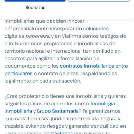
arrendamiento ya no son un desafío si se cuenta con
Rechazar
las herramientas adecuadas. Cada vez son más las
inmobiliarias que deciden innovar
empresarialmente incorporando soluciones
digitales
paperless
, y en Viafirma somos testigos de
ello. Numerosos propietarios e inmobiliarias del
territorio nacional e internacional han confiado en
nosotros para agilizar la formalización de
documentos como los
contratos inmobiliarios entre
particulares
o contrato de arras, respaldándoles
legalmente en cada transacción.
¿Eres propietario o tienes una inmobiliaria y quieres
seguir los pasos de ejemplos como
Tecnología
Inmobiliaria
y
Grupo Santamaría
? Te garantizamos
que cada firma sea jurídicamente válida, segura y
trazable, evitando riesgos y ganando tranquilidad en
cada operación.
Contáctanos
hoy mismo y te