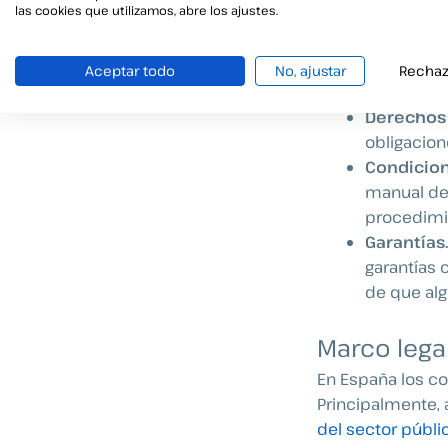
las cookies que utilizamos, abre los ajustes.
aunque generan c
Objeto de
Aceptar todo
No, ajustar
Rechaz
la relació
Derechos 
obligacion
Condicion
manual de 
procedimie
Garantías
garantías 
de que alg
Marco lega
En España los co
Principalmente, 
del sector públi