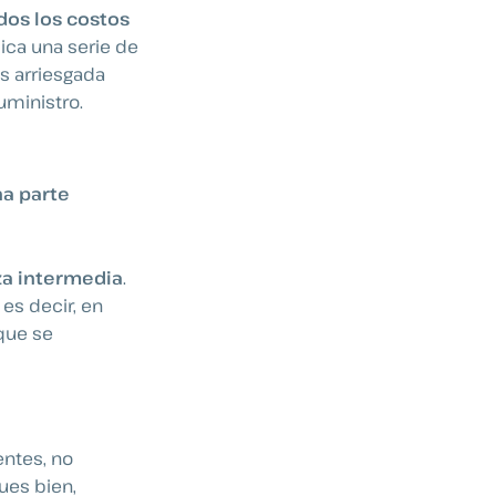
dos los costos
ica una serie de
ás arriesgada
uministro.
na
parte
za intermedia
.
es decir, en
que se
entes, no
ues bien,