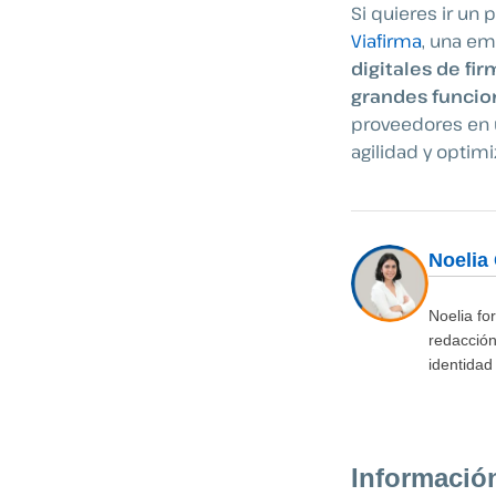
Si quieres ir un
Viafirma
, una em
digitales de fir
grandes funcio
proveedores en u
agilidad y optim
Noelia
Noelia fo
redacción
identidad 
Informació