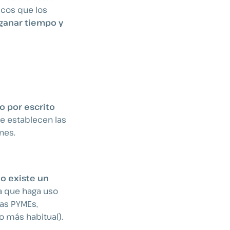
icos que los
 ganar tiempo y
 por escrito
se establecen las
nes.
o existe un
a que haga uso
las PYMEs,
o más habitual).