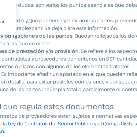
iertas dudas, son varios los puntos esenciales que deb
 contrato.
¿Qué pueden esperar ambas partes, proveedo
ar
n que establezcan? Se deja clara esta información.
y obligaciones de las partes.
Quedan reflejados los de
es a las que se ciñen.
es de prestación y/o provisión.
Se refiere a los aspecto
contratistas y proveedores con criterios en SST: cantida
ntos o plazos son algunos de los elementos tratados.
.
Es importante añadir un apartado en el que queden refle
con detalle, para evitar posibles confusiones y consecuen
una de las partes incumpla total o parcialmente el contra
l que regula estos documentos
ntratos de proveedores están sujetos a normativas espec
a la
Ley de Contratos del Sector Público
y el
Código Civil p
co
.