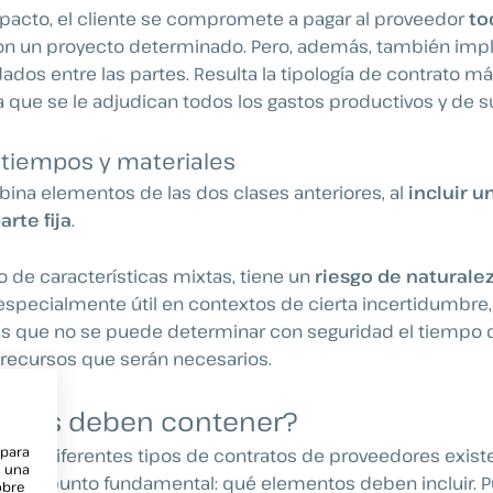
 pacto, el cliente se compromete a pagar al proveedor
to
on un proyecto determinado. Pero, además, también impl
ados entre las partes. Resulta la tipología de contrato m
ya que se le adjudican todos los gastos productivos y de s
 tiempos y materiales
ina elementos de las dos clases anteriores, al
incluir u
arte fija
.
to de características mixtas, tiene un
riesgo de naturale
especialmente útil en contextos de cierta incertidumbre, 
las que no se puede determinar con seguridad el tiempo 
 recursos que serán necesarios.
tados deben contener?
 para
s los diferentes tipos de contratos de proveedores exist
e una
 otro punto fundamental: qué elementos deben incluir. P
obre