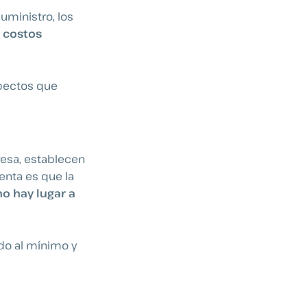
uministro, los
e costos
spectos que
resa, establecen
senta es que la
no hay lugar a
do al mínimo y