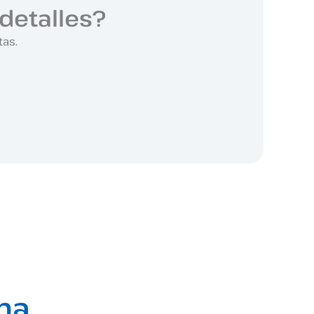
detalles?
tas.
ma