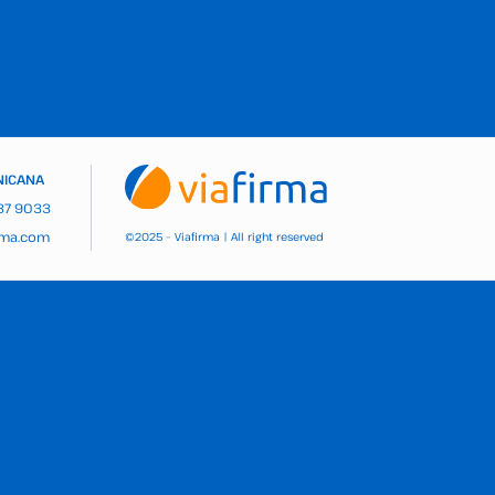
NICANA
937 9033
rma.com
2025 – Viafirma | All right reserved
©