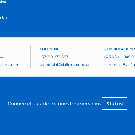
nica
mbia
COLOMBIA
REPÚBLICA DOMI
44
+57 310 2751687
(AVANSI)
+1 849 
afirma.com
comercial@viafirma.com.co
comercial@viafi
Conoce el estado de nuestros servicios
Status