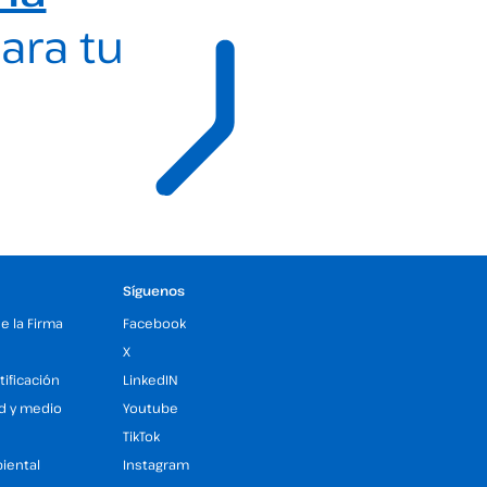
ara tu
Síguenos
de la Firma
Facebook
X
tificación
LinkedIN
ad y medio
Youtube
TikTok
iental
Instagram