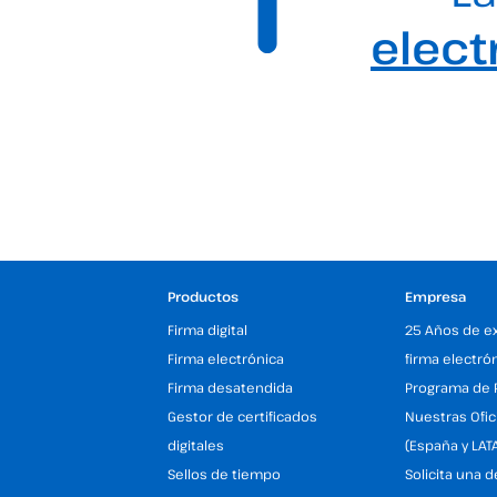
elect
Productos
Empresa
Firma digital
25 Años de e
Firma electrónica
firma electró
Firma desatendida
Programa de 
Gestor de certificados
Nuestras Ofic
digitales
(España y LAT
Sellos de tiempo
Solicita una 