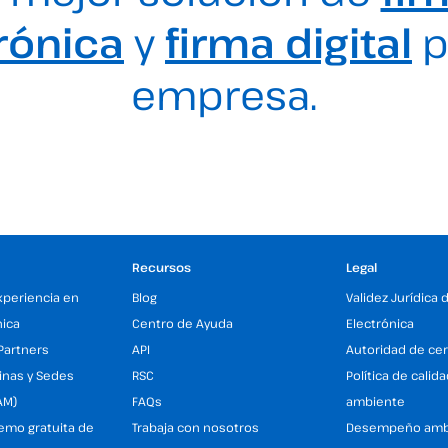
rónica
y
firma digital
p
empresa.
Recursos
Legal
xperiencia en
Blog
Validez Jurídica 
nica
Centro de Ayuda
Electrónica
Partners
API
Autoridad de cer
inas y Sedes
RSC
Política de calid
AM)
FAQs
ambiente
demo gratuita de
Trabaja con nosotros
Desempeño amb