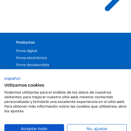
Productos
Firma digital
Firma electrónica
Firma desatendida
Gestor de certificados digitales
español
Sellos de tiempo
Utilizamos cookies
Validar firma electrónica
Podemos utilizarlas para el análisis de los datos de nuestros
Firma Digital con la Ayuda del Kit Digital
visitantes, para mejorar nuestro sitio web, mostrar contenido
personalizado y brindarle una excelente experiencia en el sitio web.
Para obtener más información sobre las cookies que utilizamos, abre
Empresa
los ajustes.
25 Años de experiencia en firma electrónica
Programa de Partners
Aceptar todo
No, ajustar
Nuestras Oficinas y Sedes (España y LATAM)