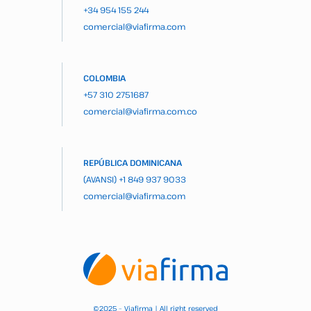
+34 954 155 244
comercial@viafirma.com
COLOMBIA
+57 310 2751687
comercial@viafirma.com.co
REPÚBLICA DOMINICANA
(AVANSI)
+1 849 937 9033
comercial@viafirma.com
2025 – Viafirma | All right reserved
©