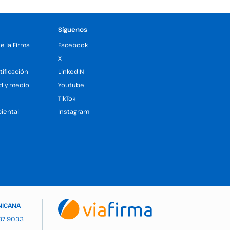
Síguenos
de la Firma
Facebook
X
tificación
LinkedIN
ad y medio
Youtube
TikTok
iental
Instagram
NICANA
937 9033