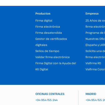
Productos
Empresa
Firma digital
25 Años de e
Firma electrónica
firma electró
Firma desatendida
Programa de 
Gestor de certificados
Nuestras Ofic
digitales
(España y LAT
Sellos de tiempo
Solicita una 
Validar firma electrónica
firma electró
Firma Digital con la Ayuda del
Viafirma RD
Kit Digital
Viafirma Colo
OFICINAS CENTRALES
MADRID
+34 954 155 244
+34 954 155 2