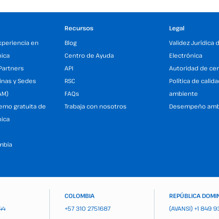
Recursos
Legal
xperiencia en
Blog
Validez Jurídica 
nica
Centro de Ayuda
Electrónica
Partners
API
Autoridad de cer
inas y Sedes
RSC
Política de calid
AM)
FAQs
ambiente
demo gratuita de
Trabaja con nosotros
Desempeño amb
nica
mbia
COLOMBIA
REPÚBLICA DOMI
44
+57 310 2751687
(AVANSI)
+1 849 