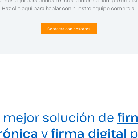
amos aquí para brindarte toda la información que necesi
Haz clic aquí para hablar con nuestro equipo comercial.
Contacta con nosotros
 mejor solución de
fir
rónica
y
firma digital
p