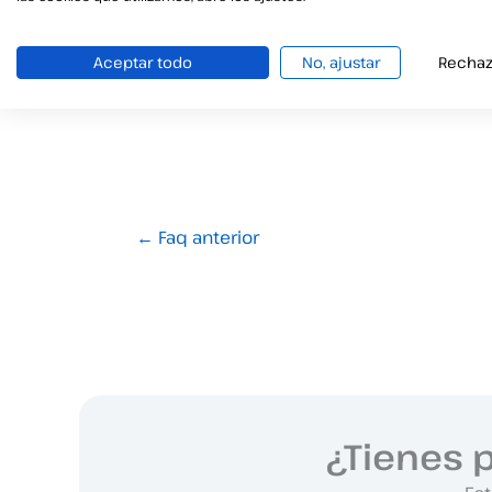
El último firmante verá directament
Aceptar todo
No, ajustar
Rechaz
Si tienes alguna duda sobre el uso
←
Faq anterior
¿Tienes 