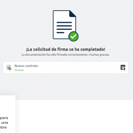
 para
e una
obre