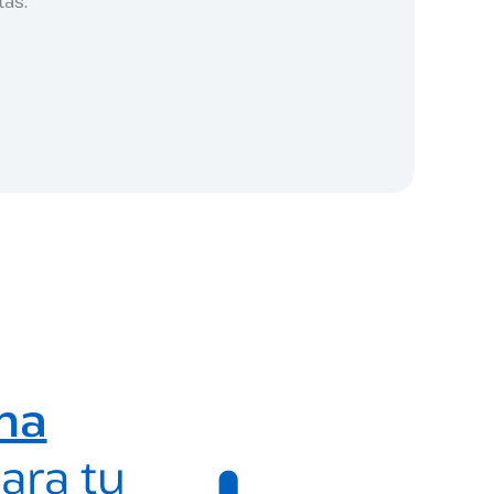
tas.
ma
ara tu