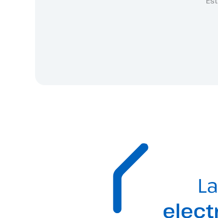
Est
La
elect