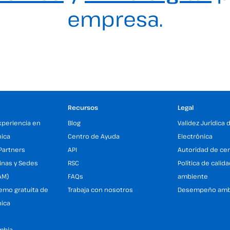
empresa.
Recursos
Legal
xperiencia en
Blog
Validez Jurídica 
nica
Centro de Ayuda
Electrónica
Partners
API
Autoridad de cer
inas y Sedes
RSC
Política de calid
AM)
FAQs
ambiente
demo gratuita de
Trabaja con nosotros
Desempeño amb
nica
mbia