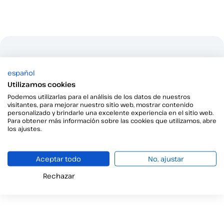
¿Tienes preguntas o
español
necesitas más detalles?
Utilizamos cookies
Estamos aquí para brindarte toda la información que
Podemos utilizarlas para el análisis de los datos de nuestros
visitantes, para mejorar nuestro sitio web, mostrar contenido
necesitas.
personalizado y brindarle una excelente experiencia en el sitio web.
Haz clic aquí para hablar con nuestro equipo comercial.
Para obtener más información sobre las cookies que utilizamos, abre
los ajustes.
Contacta con nosotros
Aceptar todo
No, ajustar
Rechazar