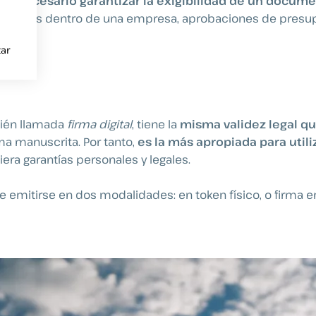
es necesario garantizar la exigibilidad de un docume
s internas dentro de una empresa, aprobaciones de presu
ar
bién llamada
firma digital
, tiene la
misma validez legal qu
rma manuscrita. Por tanto,
es la más apropiada para utili
ra garantías personales y legales.
 emitirse en dos modalidades: en token físico, o firma en