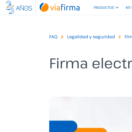
Ir
PRODUCTOS
KIT
al
contenido
FAQ
Legalidad y seguridad
Fir
Firma elect