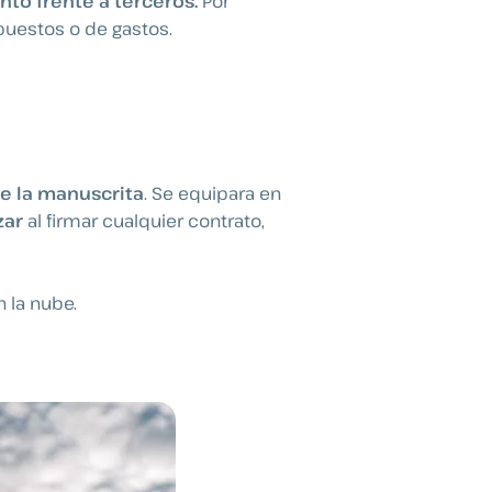
nto frente a terceros.
Por
puestos o de gastos.
e la manuscrita
. Se equipara en
zar
al firmar cualquier contrato,
 la nube.