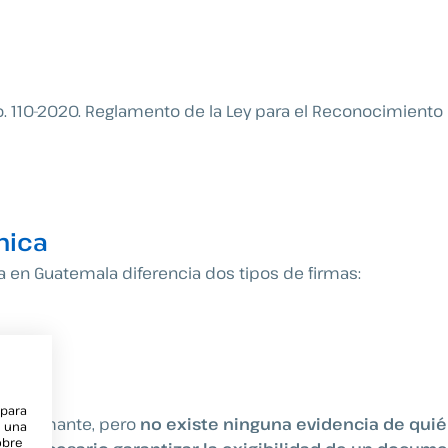
 110-2020. Reglamento de la Ley para el Reconocimiento
nica
a en Guatemala diferencia dos tipos de firmas:
 para
 al firmante, pero
no existe ninguna evidencia de quié
e una
obre