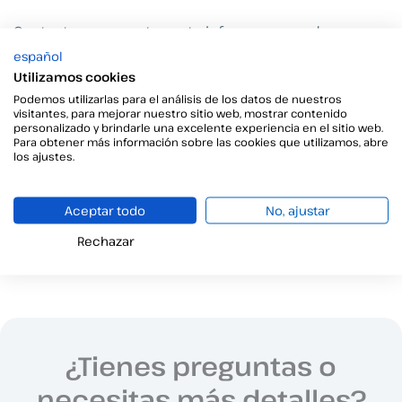
Contacta con nosotros y te informaremos de
nuestros productos y soluciones de firma
español
electrónica.
Utilizamos cookies
Podemos utilizarlas para el análisis de los datos de nuestros
visitantes, para mejorar nuestro sitio web, mostrar contenido
personalizado y brindarle una excelente experiencia en el sitio web.
Para obtener más información sobre las cookies que utilizamos, abre
los ajustes.
←
Faq anterior
Faq siguiente
→
Aceptar todo
No, ajustar
Rechazar
¿Tienes preguntas o
necesitas más detalles?