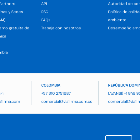
Partners
API
Autoridad de cer
inas y Sedes
RSC
Política de calid
AM)
FAQs
ambiente
demo gratuita de
Trabaja con nosotros
Desempeño amb
nica
mbia
COLOMBIA
REPÚBLICA DOMI
44
+57 310 2751687
(AVANSI)
+1 849 
afirma.com
comercial@viafirma.com.co
comercial@viafi