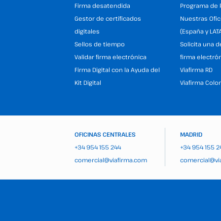
Firma desatendida
Programa de 
Gestor de certificados
Nuestras Ofic
digitales
(España y LAT
Sellos de tiempo
Solicita una 
Validar firma electrónica
firma electró
Firma Digital con la Ayuda del
Viafirma RD
Kit Digital
Viafirma Colo
OFICINAS CENTRALES
MADRID
+34 954 155 244
+34 954 155 2
comercial@viafirma.com
comercial@vi