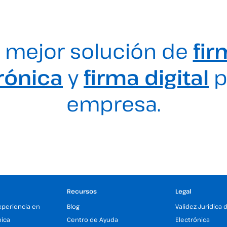
 mejor solución de
fir
rónica
y
firma digital
p
empresa.
Recursos
Legal
xperiencia en
Blog
Validez Jurídica 
nica
Centro de Ayuda
Electrónica