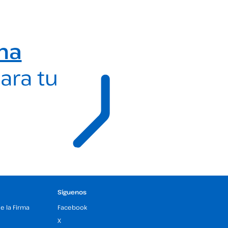
ma
ara tu
Síguenos
de la Firma
Facebook
X