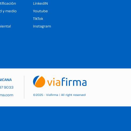
tificación
LinkedIN
ad y medio
Youtube
TikTok
iental
Instagram
NICANA
937 9033
rma.com
2025 – Viafirma | All right reserved
©