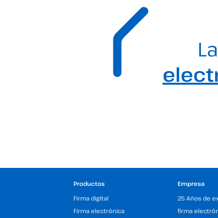
La
elect
Productos
Empresa
Firma digital
25 Años de e
Firma electrónica
firma electró