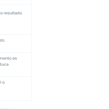
 o resultado
to
umento es
duca
l o