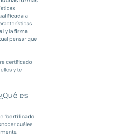
muchas formas
ísticas
ualificada
a
aracterísticas
tal
y la
firma
tual pensar que
re certificado
ellos y te
: ¿Qué es
ue
“certificado
conocer cuáles
tamente.