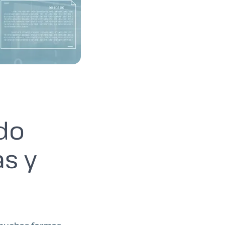
ado
as y