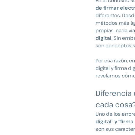
En el contexto ac
de firmar elec
diferentes. De
métodos más á
propias, cada v
digital
. Sin emb
son conceptos s
Por esa razón, en
digital y firma d
revelamos cómo
Diferencia 
cada cosa
Uno de los erro
digital” y “firm
son sus caracter