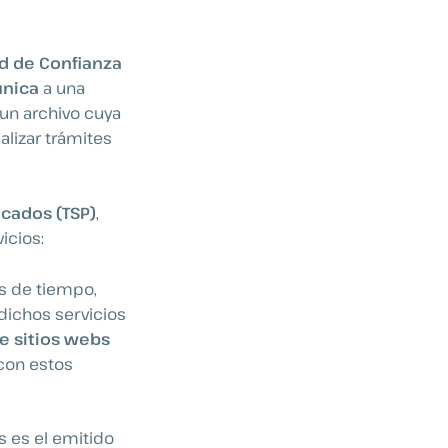
d de Confianza
única
a una
 un archivo cuya
alizar trámites
icados (TSP)
,
icios:
los de tiempo,
 dichos servicios
e sitios webs
con estos
s es el emitido