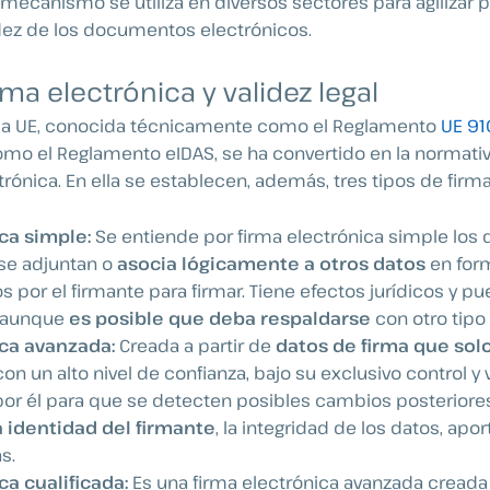
 mecanismo se utiliza en diversos sectores para agilizar 
lidez de los documentos electrónicos.
rma electrónica y validez legal
 la UE, conocida técnicamente como el Reglamento
UE 91
 el Reglamento eIDAS, se ha convertido en la normativ
rónica. En ella se establecen, además, tres tipos de firma
ca simple:
Se entiende por firma electrónica simple los 
 se adjuntan o
asocia lógicamente a otros datos
en form
os por el firmante para firmar. Tiene efectos jurídicos y 
, aunque
es posible que deba respaldarse
con otro tipo
ica avanzada:
Creada a partir de
datos de firma que solo
 con un alto nivel de confianza, bajo su exclusivo control y 
or él para que se detecten posibles cambios posteriores
la identidad del firmante
, la integridad de los datos, ap
s.
ca cualificada:
Es una firma electrónica avanzada cread