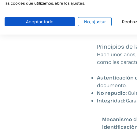
las cookies que utilizamos, abre los ajustes.
¿Qué es la Fi
Aceptar todo
No, ajustar
Rechaz
Se trata de un 
un documento e
Principios de l
Hace unos años, l
como las caracte
Autenticación d
documento.
No repudio:
Quie
Integridad:
Gara
Mecanismo d
identificació