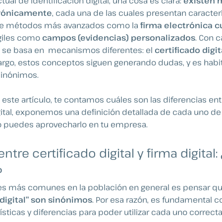
tual de identificación digital, una cosa es clara:
existen 
trónicamente
, cada una de las cuales presentan caracter
sde métodos más avanzados como la
firma electrónica c
giles como
campos (evidencias) personalizados
. Con c
ía se basa en mecanismos diferentes: el
certificado digi
argo, estos conceptos siguen generando dudas, y es habi
inónimos.
 este artículo, te contamos cuáles son las diferencias ent
igital, exponemos una definición detallada de cada uno de 
 puedes aprovecharlo en tu empresa.
entre certificado digital y firma digital
?
res más comunes en la población en general es pensar q
a digital” son sinónimos
. Por esa razón, es fundamental 
ísticas y diferencias para poder utilizar cada uno correc