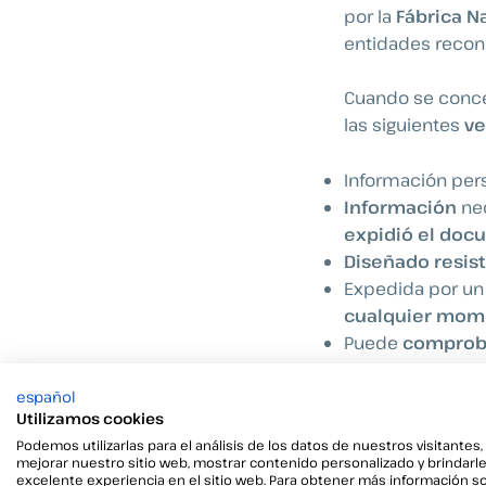
por la
Fábrica N
entidades recono
Cuando se conced
las siguientes
ve
Información per
Información
nec
expidió el do
Diseñado resis
Expedida por u
cualquier mo
Puede
comproba
expedidora.
español
Utilizamos cookies
Los certificados
Podemos utilizarlas para el análisis de los datos de nuestros visitantes,
privado y, sobre 
mejorar nuestro sitio web, mostrar contenido personalizado y brindarl
Administrativo
excelente experiencia en el sitio web. Para obtener más información s