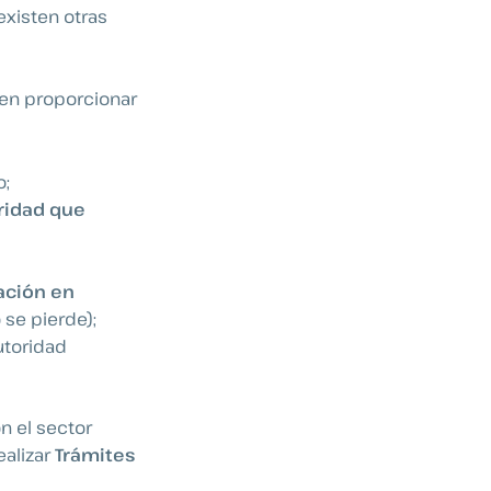
xisten otras
den proporcionar
o;
ridad que
cación en
o se pierde);
utoridad
n el sector
ealizar
Trámites