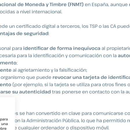
acional de Moneda y Timbre (FNMT)
en España, aunque e
cidas a nivel internacional.
e un certificado digital a terceros, los TSP o las CA pue
ntajas de seguridad
:
sonal para
identificar de forma inequívoca
al propietari
esaria para la identificación y comunicación con la
auto
cumento
;
tente
al agrietamiento y la falsificación;
n organismo que puede
revocar una tarjeta de identifi
mento
(por ejemplo, si la tarjeta se utiliza para otros fines 
rse su autenticidad
tras ponerse en contacto con la a
 digitales se han convertido en clave para comunicarse co
 para
todo, con la Administración Pública, lo que ha permitido r
e una
s
desde cualquier ordenador o dispositivo móvil.
obre