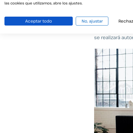
una manera senci
las cookies que utilizamos, abre los ajustes.
diversas firmas 
Aceptar todo
No, ajustar
Rechaz
Por último, ¿no 
ejemplo, todos l
se realizará aut