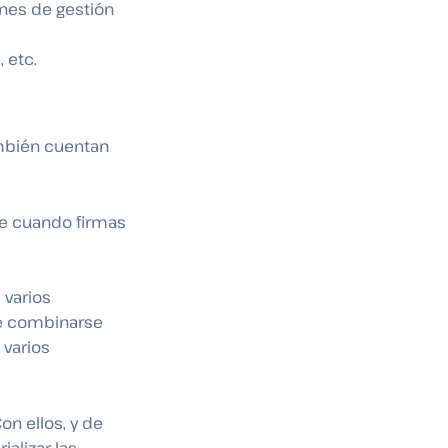
ones de gestión
 etc.
bién cuentan
rre cuando firmas
 varios
de combinarse
 varios
Con ellos, y de