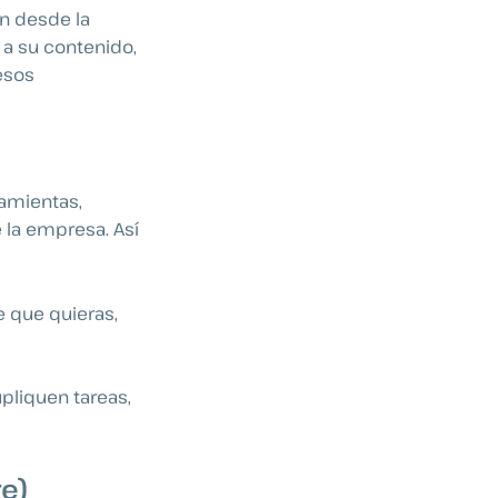
n desde la
 a su contenido,
esos
ramientas,
 la empresa. Así
 que quieras,
upliquen tareas,
e)