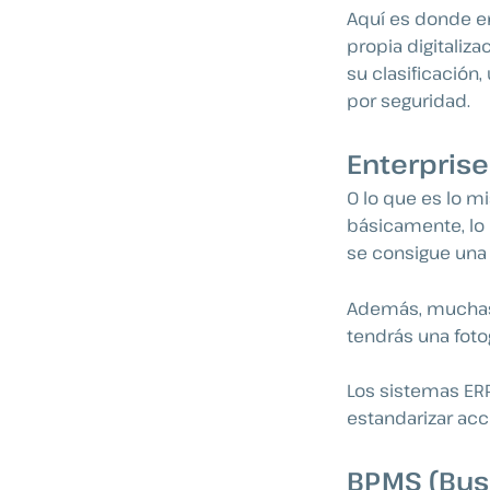
Aquí es donde e
propia digitaliz
su clasificación
por seguridad.
Enterprise
O lo que es lo m
básicamente, lo 
se consigue una 
Además, muchas d
tendrás una fotog
Los sistemas ERP
estandarizar acc
BPMS (Bus