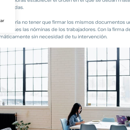
lla, podrás establecer el orden en el que se deban materi
requeridas.
ar
te gustaría no tener que firmar los mismos documentos un
os meses las nóminas de los trabajadores. Con la firma d
omáticamente sin necesidad de tu intervención.