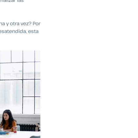
alizar las
a y otra vez? Por
esatendida, esta