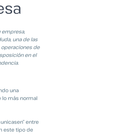
esa
u empresa,
duda, una de las
s operaciones de
sposición en el
ndencia.
ando una
e lo más normal
municasen” entre
n este tipo de