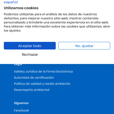
español
Utilizamos cookies
Recursos
Podemos utilizarlas para el análisis de los datos de nuestros
visitantes, para mejorar nuestro sitio web, mostrar contenido
Blog
personalizado y brindarle una excelente experiencia en el sitio web.
Para obtener más información sobre las cookies que utilizamos, abre
Centro de Ayuda
los ajustes.
API
RSC
FAQs
Aceptar todo
No, ajustar
Trabaja con nosotros
Rechazar
Legal
Validez Jurídica de la Firma Electrónica
Autoridad de certificación
Política de calidad y medio ambiente
Desempeño ambiental
Síguenos
Facebook