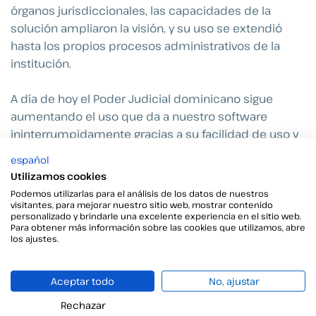
órganos jurisdiccionales, las capacidades de la
solución ampliaron la visión, y su uso se extendió
hasta los propios procesos administrativos de la
institución.
A día de hoy el Poder Judicial dominicano sigue
aumentando el uso que da a nuestro software
ininterrumpidamente gracias a su facilidad de uso y
a la confianza depositada en Viafirma:
español
Utilizamos cookies
Diariamente, tramitan
12.000 firmas
Podemos utilizarlas para el análisis de los datos de nuestros
Desde su puesta en producción en mayo de
visitantes, para mejorar nuestro sitio web, mostrar contenido
personalizado y brindarle una excelente experiencia en el sitio web.
2020 han firmado
más de
4.5 millones de
Para obtener más información sobre las cookies que utilizamos, abre
los ajustes.
documentos
En este último año, además, se ha dado un giro a la
gestión interna: se ha vuelto más
eficiente y
Aceptar todo
No, ajustar
ecológica
,
reduciendo
drásticamente el uso de
Rechazar
papel
y consiguiendo un importante
ahorro en