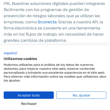
PRL. Nuestras soluciones digitales pueden integrarse
fácilmente con los programas de gestión de
prevención de riesgos laborales que ya utilizan las
empresas, como
6conecta
. Gracias a nuestra API, la
firma electrónica se convierte en una herramienta
más en los flujos de trabajo, sin necesidad de hacer
grandes cambios de plataforma.
Nuestras
integraciones
permiten:
español
Utilizamos cookies
Podemos utilizarlas para el análisis de los datos de nuestros
Firmar digitalmente dentro del propio
visitantes, para mejorar nuestro sitio web, mostrar contenido
sistema de gestión
, ya sean planes de
personalizado y brindarle una excelente experiencia en el sitio web.
Para obtener más información sobre las cookies que utilizamos, abre
prevención, reconocimientos médicos, entre
los ajustes.
otros.
Soportar autenticación de varios tipos
Aceptar todo
No, ajustar
como
OAuth2 o Basic. Puedes usar la que más
se adapte a tu caso de uso.
Rechazar
Reducir tiempos de gestión
en documentos