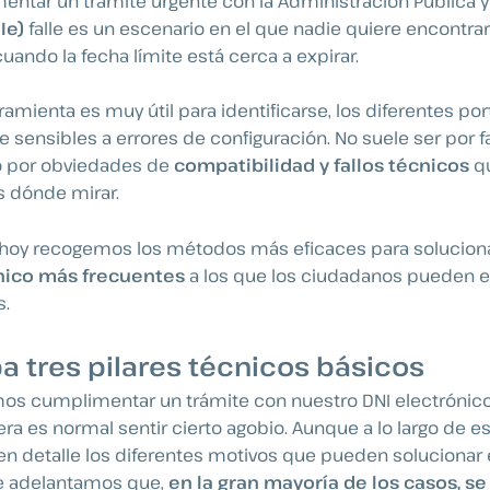
entar un trámite urgente con la Administración Pública y
Ie)
falle es un escenario en el que nadie quiere encontrar
ando la fecha límite está cerca a expirar.
amienta es muy útil para identificarse, los diferentes por
ensibles a errores de configuración. No suele ser por f
no por obviedades de
compatibilidad y fallos técnicos
q
s dónde mirar.
e hoy recogemos los métodos más eficaces para solucion
ónico más frecuentes
a los que los ciudadanos pueden e
s.
 tres pilares técnicos básicos
os cumplimentar un trámite con nuestro DNI electrónico
a es normal sentir cierto agobio. Aunque a lo largo de es
n detalle los diferentes motivos que pueden solucionar 
te adelantamos que,
en la gran mayoría de los casos, s