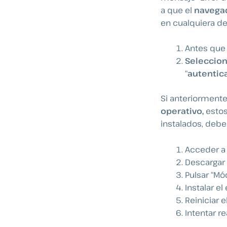
a que el
navegad
en cualquiera de
Antes que 
Selecciona
“
autentic
Si anteriorment
operativo,
estos
instalados, debe
Acceder a 
Descargar 
Pulsar “Mód
Instalar e
Reiniciar e
Intentar re