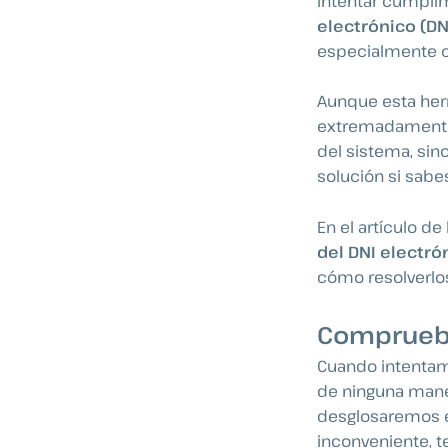
Intentar cumplim
electrónico (DN
especialmente cu
Aunque esta herr
extremadamente s
del sistema, si
solución si sabe
En el artículo d
del DNI electr
cómo resolverlo
Comprueba
Cuando intentam
de ninguna maner
desglosaremos e
inconveniente, 