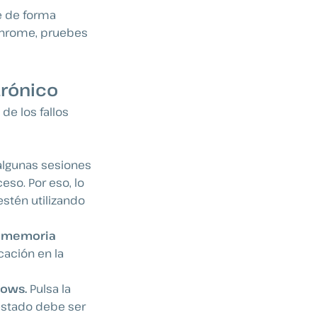
e de forma
 Chrome, pruebes
trónico
de los fallos
algunas sesiones
eso. Por eso, lo
stén utilizando
a
memoria
icación en la
ndows.
Pulsa la
 estado debe ser