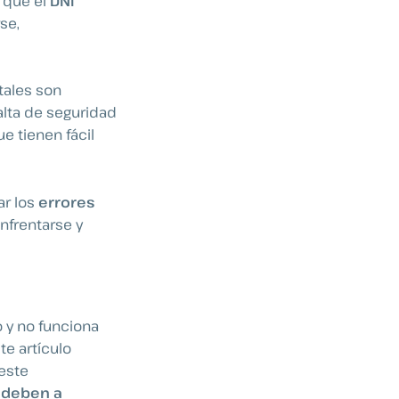
 que el
DNI
se,
tales son
alta de seguridad
ue tienen fácil
ar los
errores
nfrentarse y
 y no funciona
te artículo
este
e deben a