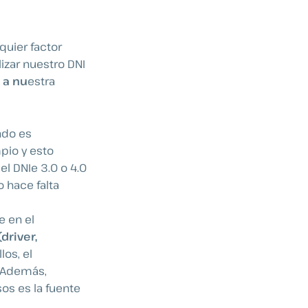
quier factor
ilizar nuestro DNI
 a
nu
estra
ndo es
pio y esto
l DNIe 3.0 o 4.0
o hace falta
e en el
driver,
los, el
. Además,
os es la fuente