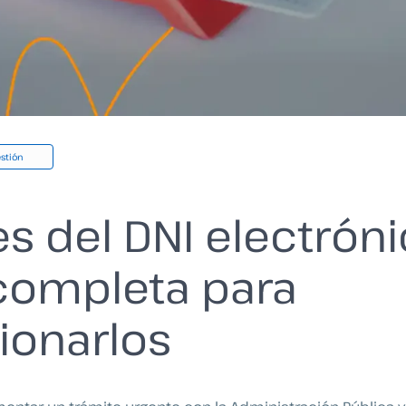
stión
es del DNI electróni
completa para
ionarlos