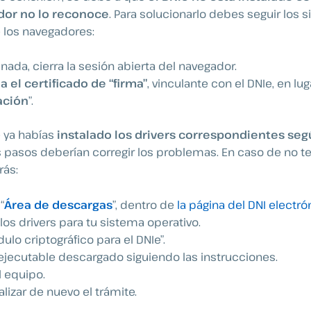
or no lo reconoce
. Para solucionarlo debes seguir los 
 los navegadores:
nada, cierra la sesión abierta del navegador.
 el certificado de “firma”
, vinculante con el DNIe,
en lug
ación
”.
e ya habías
instalado los drivers correspondientes seg
 pasos deberían corregir los problemas. En caso de no t
rás:
“
Área de descargas
”, dentro de
la página del DNI electró
los drivers para tu sistema operativo.
ulo criptográfico para el DNIe”.
l ejecutable descargado siguiendo las instrucciones.
l equipo.
alizar de nuevo el trámite.