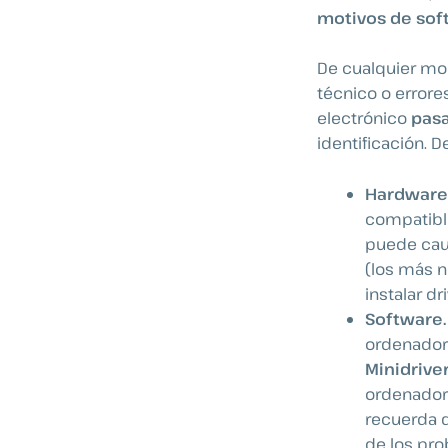
motivos de sof
De cualquier modo
técnico o errore
electrónico
pas
identificación.
Hardware
compatible
puede caus
(los más n
instalar d
Software
ordenador
Minidrive
ordenador 
recuerda 
de los pr