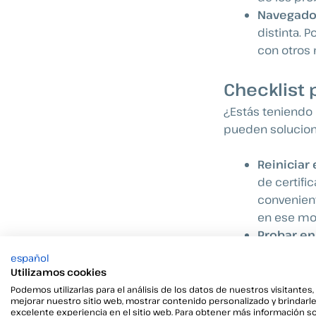
Navegado
distinta. 
con otros
Checklist 
¿Estás teniendo 
pueden soluciona
Reiniciar
de certifi
convenien
en ese mom
Probar en
caché
o
c
español
Sede Elect
Utilizamos cookies
Verificar
Podemos utilizarlas para el análisis de los datos de nuestros visitantes,
mejorar nuestro sitio web, mostrar contenido personalizado y brindarl
tecla
Wind
excelente experiencia en el sitio web. Para obtener más información s