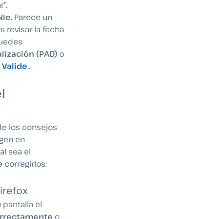
r”.
NIe
.
Parece un
 revisar la fecha
Puedes
lización (PAD)
o
e
Valide
..
l
de los consejos
igen en
al sea el
 corregirlos:
irefox
pantalla el
correctamente
o