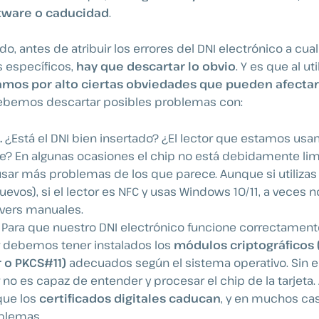
tware o caducidad
.
, antes de atribuir los errores del DNI electrónico a cual
s específicos,
hay que descartar lo obvio
. Y es que al ut
amos
por alto ciertas obviedades
que pueden afectar
 Debemos descartar posibles problemas con:
.
¿Está el DNI bien insertado? ¿El lector que estamos usa
? En algunas ocasiones el chip no está debidamente lim
ar más problemas de los que parece. Aunque si utilizas e
uevos), si el lector es NFC y usas Windows 10/11, a veces n
rivers manuales.
.
Para que nuestro DNI electrónico funcione correctament
 debemos tener instalados los
módulos criptográficos (
r o PKCS#11)
adecuados según el sistema operativo. Sin el
no es capaz de entender y procesar el chip de la tarjeta
que los
certificados digitales caducan
, y en muchos cas
oblemas.