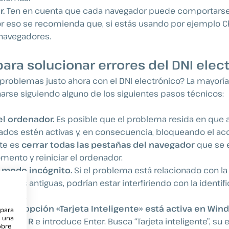
r.
Ten en cuenta que cada navegador puede comportars
Por eso se recomienda que, si estás usando por ejemplo
 navegadores.
para solucionar errores del DNI elec
problemas justo ahora con el DNI electrónico? La mayoría 
rse siguiendo alguno de los siguientes pasos técnicos:
 el ordenador.
Es posible que el problema resida en que 
cados estén activas y, en consecuencia, bloqueando el acc
te es
cerrar todas las pestañas del navegador
que se e
ento y reiniciar el ordenador.
 modo incógnito.
Si el problema está relacionado con l
ookies
antiguas, podrían estar interfiriendo con la identif
rónica.
 que la opción «Tarjeta Inteligente» está activa en Wi
 para
e una
ows + R
e introduce Enter. Busca “Tarjeta inteligente”, su
obre