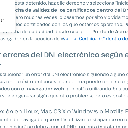
ón”. Si está detenido, haz clic derecho y selecciona “Inicia
 la fecha de validez de los certificados dentro del D
dente, pero muchas veces lo pasamos por alto y olvidamos
ar
dad de los certificados con los que estamos operando. 
 la fecha de caducidad desde cualquier
Punto de Actua
avegador, en la sección de «
Validar Certificado” dentro d
 errores del DNI electrónico según e
r
 solucionar un error del DNI electrónico siguiendo alguno 
has tenido éxito, entonces el problema puede tener su or
ades con el navegador web
que estés utilizando. Sea cu
 suelen generar algún que otro problema, pero es posible
xión en Linux, Mac OS X o Windows o Mozilla F
te del navegador que estés utilizando, si aparece en tu 
de conexión”, se debe a que
el DNIe no está instalado 