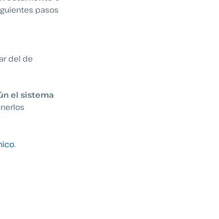
siguientes pasos
ar del de
ún el sistema
enerlos
nico
.