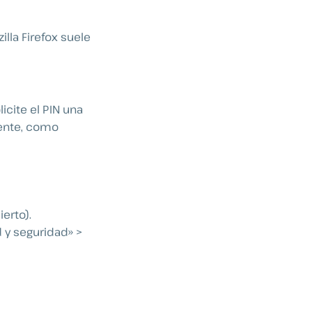
lla Firefox suele
icite el PIN una
mente, como
erto).
d y seguridad» >