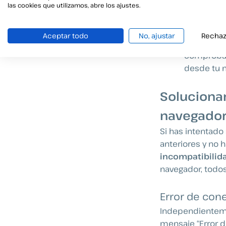
“En ejecuci
las cookies que utilizamos, abre los ajustes.
Comprobar
factor evi
Aceptar todo
No, ajustar
Rechaz
de caduci
comprobar
desde tu n
Solucionar
navegado
Si has intentado
anteriores y no 
incompatibilid
navegador, todos
Error de cone
Independientemen
mensaje “Error 