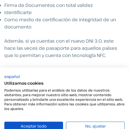
Firma de Documentos con total validez
Identificarte
Como medio de certificación de integridad de un
documento
Además, si ya cuentas con el nuevo DNI 3.0, este
hace las veces de pasaporte para aquellos países
que lo permitan y cuenta con tecnología NFC.
¿Existen otras opciones
español
similares para firmar?
Utilizamos cookies
Podemos utilizarlas para el análisis de los datos de nuestros
Hoy en día existen otras opciones para firmar que
visitantes, para mejorar nuestro sitio web, mostrar contenido
pueden ser bastante más sencillas que usar un DNIe.
personalizado y brindarle una excelente experiencia en el sitio web.
Para obtener más información sobre las cookies que utilizamos, abre
los ajustes.
Información relacionada
Aceptar todo
No, ajustar