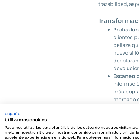
trazabilidad, a
Transformaci
Probadore
clientes 
belleza qu
nuevo sill
desplazami
devolucio
Escaneo d
informació
más popula
mercado es
Ahorro de
español
reducir el
Utilizamos cookies
la posibil
Podemos utilizarlas para el análisis de los datos de nuestros visitantes,
materiale
mejorar nuestro sitio web, mostrar contenido personalizado y brindarl
excelente experiencia en el sitio web. Para obtener más información s
digitales…)