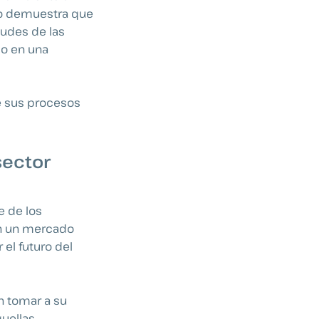
to demuestra que
udes de las
do en una
e sus procesos
sector
e de los
en un mercado
el futuro del
n tomar a su
quellas