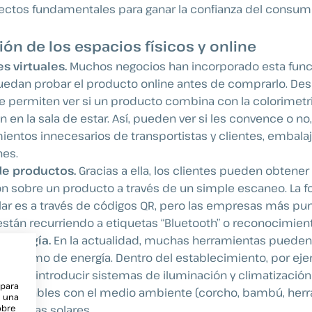
spectos fundamentales para ganar la confianza del consu
ón de los espacios físicos y online
s virtuales.
Muchos negocios han incorporado esta func
puedan probar el producto online antes de comprarlo. D
e permiten ver si un producto combina con la colorimetría
ón en la sala de estar. Así, pueden ver si les convence o n
entos innecesarios de transportistas y clientes, embalaj
nes.
e productos.
Gracias a ella, los clientes pueden obtener 
n sobre un producto a través de un simple escaneo. La 
r es a través de códigos QR, pero las empresas más pun
tán recurriendo a etiquetas “Bluetooth” o reconocimient
 energía.
En la actualidad, muchas herramientas pueden
 consumo de energía. Dentro del establecimiento, por e
idad de introducir sistemas de iluminación y climatización 
 para
s amigables con el medio ambiente (corcho, bambú, her
e una
obre
 o placas solares.