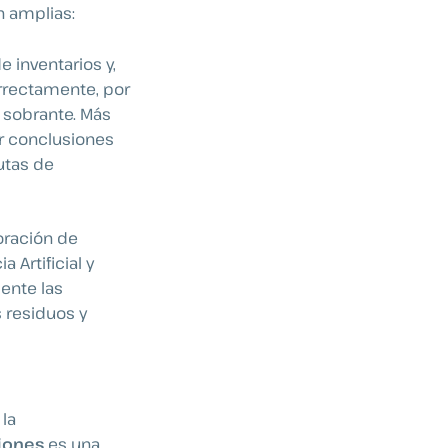
n amplias:
e inventarios y,
rrectamente, por
k sobrante. Más
r conclusiones
utas de
oración de
 Artificial y
iente las
 residuos y
la
iones
es una