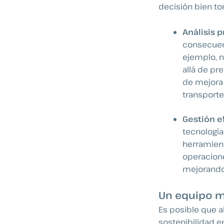
decisión bien to
Análisis p
consecuent
ejemplo, n
allá de pr
de mejora 
transporte
Gestión e
tecnologías
herramient
operacione
mejorando
Un equipo m
Es posible que a
sostenibilidad en