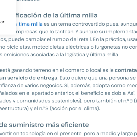
lectrificación de la última milla
ar
 de la última milla
es un tema controvertido pues, aunque
cas las empresas que lo tantean. Y aunque su implementa
os, puede cambiar el rumbo del retail. En la práctica, usa
 bicicletas, motocicletas eléctricas o furgonetas no co
 emisiones asociadas a la logística y última milla.
 está ganando terreno en el
comercio local
es la
contrat
un servicio de entrega
. Esto quiere que una persona se 
nfianza de varios negocios. Si, además, adopta como med
alados en el apartado anterior, el beneficio es doble. Así,
udades y comunidades sostenibles), pero también el n.º9 (i
aestructura) y el n.º3 (acción por el clima).
de suministro más eficiente
vertir en tecnología en el presente, pero a medio y largo 