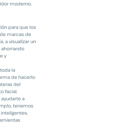
midor moderno.
ión para que los
esde marcas de
, a visualizar un
o, ahorrando
e y
toda la
forma de hacerlo
teras del
o facial.
 ayudarte a
jemplo, tenemos
inteligentes,
ramientas