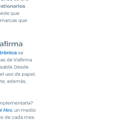
estionarios
puede que
r marcas que
iafirma
trónica
se
tas de Viafirma
nsable. Desde
el uso de papel,
ote, además,
 implementarla?
al Mes
,
un medio
nes de cada mes.