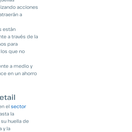
lizando acciones
atraerán a
s están
e a través de la
ños para
 los que no
nte a medio y
duce en un ahorro
etail
en el
sector
asta la
 su huella de
 y la