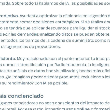
mada. Sobre todo si hablamos de IA, las posibilidades so
redictivo.
Ayudará a optimizar la eficiencia en la gestión d
emente, tomar decisiones estratégicas. Si se realiza co
o se tendrá que aplicar descuentos para liquidar el stoc
edecir las demandas, analizando datos se pueden obtene
en todos los tramos de la cadena de suministro: como r
 o sugerencias de proveedores.
ficiente.
Muy relacionado con el punto anterior. La incorp
 como la Identificación por Radiofrecuencia, la Inteligencia
as de análisis de datos han visibilizado y hecho más efic
s. ¿Te imaginas poder diseñar productos, reduciendo los
 su rendimiento? Con IA es posible.
ás concienciado
lgunos trabajadores no sean conscientes del impacto de 
 el retail. Por esa razón, impartir
cursos online
o
formac