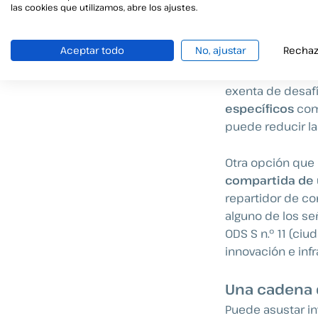
las cookies que utilizamos, abre los ajustes.
Logística y e
Aceptar todo
No, ajustar
Rechaz
La
electrificación
por ahí, son po
exenta de desafí
específicos
como
puede reducir las
Otra opción que
compartida de 
repartidor de co
alguno de los señ
ODS S n.º 11 (ci
innovación e infr
Una cadena 
Puede asustar in