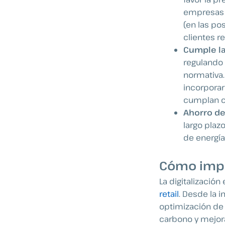
empresas 
(en las po
clientes r
Cumple la
regulando 
normativa
incorporar
cumplan co
Ahorro de
largo plaz
de energía
Cómo impul
La digitalización
retail
. Desde la 
optimización de 
carbono y mejorar