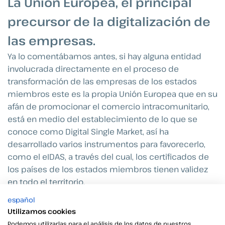
La Unión Europea, el principal
precursor de la digitalización de
las empresas.
Ya lo comentábamos antes, si hay alguna entidad
involucrada directamente en el proceso de
transformación de las empresas de los estados
miembros este es la propia Unión Europea que en su
afán de promocionar el comercio intracomunitario,
está en medio del establecimiento de lo que se
conoce como Digital Single Market, así ha
desarrollado varios instrumentos para favorecerlo,
como el eIDAS, a través del cual, los certificados de
los países de los estados miembros tienen validez
en todo el territorio.
español
A través de la instauración de una normativa común
Utilizamos cookies
y eliminando una de las últimas barreras para la
Podemos utilizarlas para el análisis de los datos de nuestros