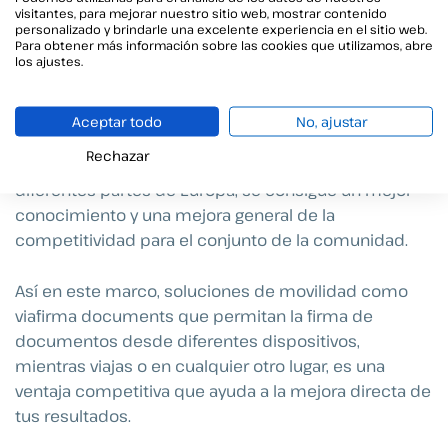
construcción de dicho mercado único digital, se
visitantes, para mejorar nuestro sitio web, mostrar contenido
personalizado y brindarle una excelente experiencia en el sitio web.
está consiguiendo la proliferación de las
Para obtener más información sobre las cookies que utilizamos, abre
los ajustes.
interactuaciones entre empresas de diferentes
países dentro del marco europeo.
Aceptar todo
No, ajustar
Además, a través del destino de fondos a programas
Rechazar
específicos de colaboración entre empresas de
diferentes partes de Europa, se consigue un mejor
conocimiento y una mejora general de la
competitividad para el conjunto de la comunidad.
Así en este marco, soluciones de movilidad como
viafirma documents que permitan la firma de
documentos desde diferentes dispositivos,
mientras viajas o en cualquier otro lugar, es una
ventaja competitiva que ayuda a la mejora directa de
tus resultados.