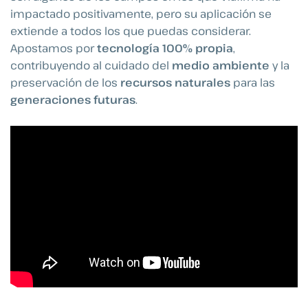
impactado positivamente, pero su aplicación se
extiende a todos los que puedas considerar.
Apostamos por
tecnología 100% propia
,
contribuyendo al cuidado del
medio ambiente
y la
preservación de los
recursos naturales
para las
generaciones futuras
.