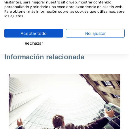
visitantes, para mejorar nuestro sitio web, mostrar contenido
Noelia forma parte del departamento de Marketing de Viafirma,
personalizado y brindarle una excelente experiencia en el sitio web.
donde se encarga de la estrategia y redacción de los blogs
Para obtener más información sobre las cookies que utilizamos, abre
corporativos. Acerca al lector las últimas novedades sobre
los ajustes.
tecnología, identidad digital y transformación digital de forma
clara, útil y actualizada.
Aceptar todo
No, ajustar
Rechazar
Información relacionada