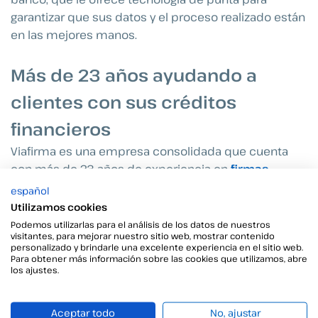
garantizar que sus datos y el proceso realizado están
en las mejores manos.
Más de 23 años ayudando a
clientes con sus créditos
financieros
Viafirma es una empresa consolidada que cuenta
con
más de 23 años de experiencia
en
firmas
electrónicas
y digitales, con clientes alrededor del
español
mundo que ponen su imagen y confianza en
Utilizamos cookies
nosotros. En Viafirma, entendemos que cuando un
Podemos utilizarlas para el análisis de los datos de nuestros
visitantes, para mejorar nuestro sitio web, mostrar contenido
banco pone su confianza en nosotros, está poniendo
personalizado y brindarle una excelente experiencia en el sitio web.
a sus clientes en nuestras manos.
Para obtener más información sobre las cookies que utilizamos, abre
los ajustes.
Por eso, contamos con relaciones de largo plazo con
grandes clientes del mercado; nos enorgullece
Aceptar todo
No, ajustar