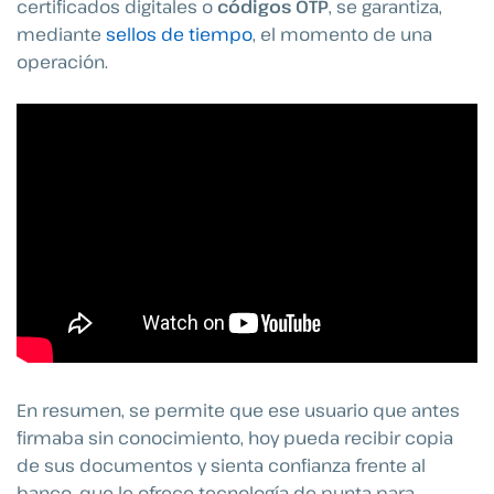
certificados digitales o
códigos OTP
, se garantiza,
mediante
sellos de tiempo
, el momento de una
operación.
En resumen, se permite que ese usuario que antes
firmaba sin conocimiento, hoy pueda recibir copia
de sus documentos y sienta confianza frente al
banco, que le ofrece tecnología de punta para