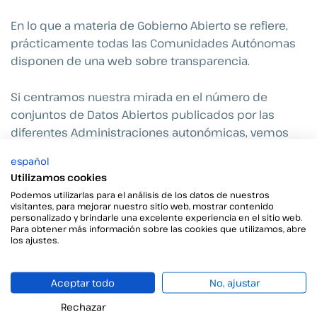
En lo que a materia de Gobierno Abierto se refiere,
prácticamente todas las Comunidades Autónomas
disponen de una web sobre transparencia.
Si centramos nuestra mirada en el número de
conjuntos de Datos Abiertos publicados por las
diferentes Administraciones autonómicas, vemos
como Aragón (5.427), País Vasco (1.651) y Navarra
español
(583) se encuentran a la cabeza.
Utilizamos cookies
Podemos utilizarlas para el análisis de los datos de nuestros
También podemos destacar que Andalucía sea, con
visitantes, para mejorar nuestro sitio web, mostrar contenido
personalizado y brindarle una excelente experiencia en el sitio web.
diferencia, la comunidad que más solicitudes de
Para obtener más información sobre las cookies que utilizamos, abre
información pública recibe electrónicamente, con
los ajustes.
3.873, mientras que Madrid, situada en segunda
posición, recibe 956.
Aceptar todo
No, ajustar
Rechazar
Otro hecho a resaltar es que el 84% de las