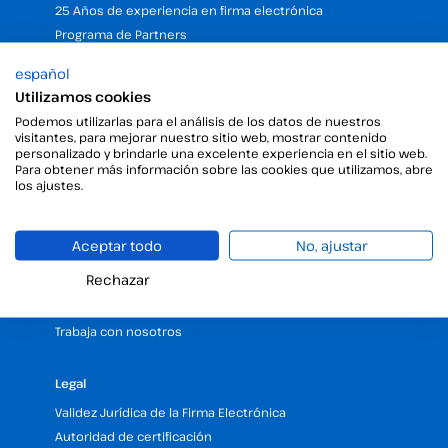
25 Años de experiencia en firma electrónica
Programa de Partners
Nuestras Oficinas y Sedes (España y LATAM)
español
Solicita una demo gratuita de firma electrónica
Utilizamos cookies
Viafirma RD
Podemos utilizarlas para el análisis de los datos de nuestros
Viafirma Colombia
visitantes, para mejorar nuestro sitio web, mostrar contenido
personalizado y brindarle una excelente experiencia en el sitio web.
Para obtener más información sobre las cookies que utilizamos, abre
Recursos
los ajustes.
Blog
Centro de Ayuda
Aceptar todo
No, ajustar
API
Rechazar
RSC
FAQs
Trabaja con nosotros
Legal
Validez Jurídica de la Firma Electrónica
Autoridad de certificación