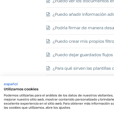
¿Puedo ver los documentos en e
¿Puedo añadir información adi
¿Podría firmar de manera desa
¿Puedo crear mis propios filt
¿Puedo dejar guardados flujos
¿Para qué sirven las plantillas
¿Puedo personalizar el sello d
español
Utilizamos cookies
Viafirma Inbox – Preguntas bás
Podemos utilizarlas para el análisis de los datos de nuestros visitantes,
mejorar nuestro sitio web, mostrar contenido personalizado y brindarl
excelente experiencia en el sitio web. Para obtener más información s
las cookies que utilizamos, abre los ajustes.