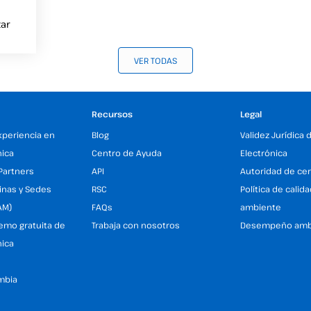
ar
VER TODAS
Recursos
Legal
xperiencia en
Blog
Validez Jurídica 
nica
Centro de Ayuda
Electrónica
Partners
API
Autoridad de cer
inas y Sedes
RSC
Política de calid
AM)
FAQs
ambiente
demo gratuita de
Trabaja con nosotros
Desempeño amb
nica
mbia