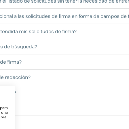
l listado de solicitudes sin tener la necesidad de entrar 
cional a las solicitudes de firma en forma de campos de 
tendida mis solicitudes de firma?
ros de búsqueda?
 de firma?
 de redacción?
e firma?
icas
 para
e una
obre