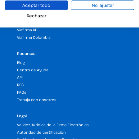
25 Años de experiencia en firma electrónica
Aceptar todo
No, ajustar
Programa de Partners
Nuestras Oficinas y Sedes (España y LATAM)
Rechazar
Solicita una demo gratuita de firma electrónica
Viafirma RD
Viafirma Colombia
Recursos
Blog
Centro de Ayuda
API
RSC
FAQs
Trabaja con nosotros
Legal
Validez Jurídica de la Firma Electrónica
Autoridad de certificación