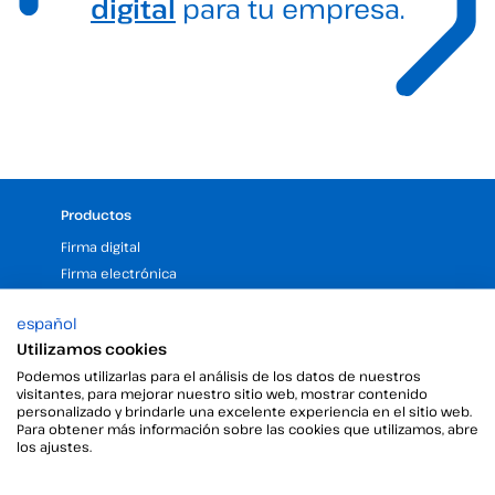
digital
para tu empresa.
Productos
Firma digital
Firma electrónica
Firma desatendida
español
Gestor de certificados digitales
Utilizamos cookies
Sellos de tiempo
Podemos utilizarlas para el análisis de los datos de nuestros
Validar firma electrónica
visitantes, para mejorar nuestro sitio web, mostrar contenido
Firma Digital con la Ayuda del Kit Digital
personalizado y brindarle una excelente experiencia en el sitio web.
Para obtener más información sobre las cookies que utilizamos, abre
los ajustes.
Empresa