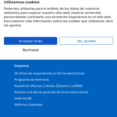
Utilizamos cookies
Productos
Podemos utilizarlas para el análisis de los datos de nuestros
visitantes, para mejorar nuestro sitio web, mostrar contenido
Firma digital
personalizado y brindarle una excelente experiencia en el sitio web.
Firma electrónica
Para obtener más información sobre las cookies que utilizamos, abre
los ajustes.
Firma desatendida
Gestor de certificados digitales
Sellos de tiempo
Aceptar todo
No, ajustar
Validar firma electrónica
Rechazar
Firma Digital con la Ayuda del Kit Digital
Empresa
25 Años de experiencia en firma electrónica
Programa de Partners
Nuestras Oficinas y Sedes (España y LATAM)
Solicita una demo gratuita de firma electrónica
Viafirma RD
Viafirma Colombia