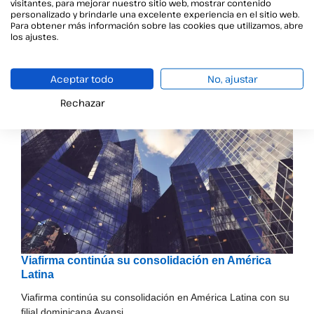
visitantes, para mejorar nuestro sitio web, mostrar contenido
Una Autoridad de Certificación (CA) es una entidad de
personalizado y brindarle una excelente experiencia en el sitio web.
confianza
Para obtener más información sobre las cookies que utilizamos, abre
los ajustes.
Aceptar todo
No, ajustar
Rechazar
Viafirma continúa su consolidación en América
Latina
Viafirma continúa su consolidación en América Latina con su
filial dominicana Avansi