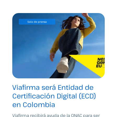
Sala de prensa
Viafirma será Entidad de
Certificación Digital (ECD)
en Colombia
Viafirma recibirá ayuda de la ONAC para ser