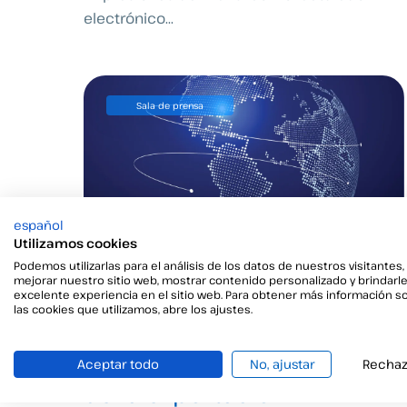
electrónico...
Sala de prensa
español
Utilizamos cookies
Podemos utilizarlas para el análisis de los datos de nuestros visitantes,
mejorar nuestro sitio web, mostrar contenido personalizado y brindarl
excelente experiencia en el sitio web. Para obtener más información s
las cookies que utilizamos, abre los ajustes.
Programa ICEX Next de
iniciación y consolidación
Aceptar todo
No, ajustar
Rechaz
de la exportación