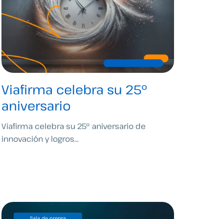
Viafirma celebra su 25º
aniversario
Viafirma celebra su 25º aniversario de
innovación y logros...
Sala de prensa