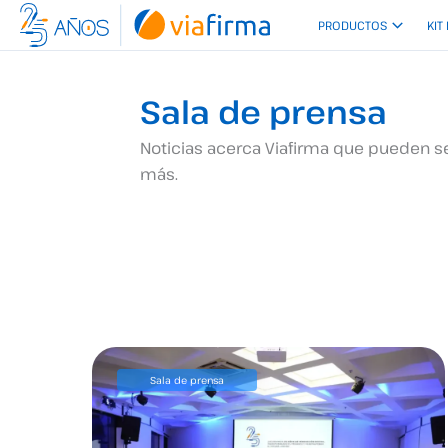
Ir
PRODUCTOS
KIT
al
contenido
Sala de prensa
Noticias acerca Viafirma que pueden ser
más.
Sala de prensa