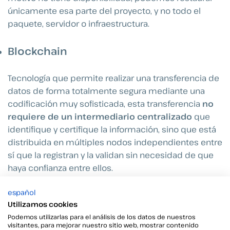
únicamente esa parte del proyecto, y no todo el
paquete, servidor o infraestructura.
Blockchain
Tecnología que permite realizar una transferencia de
datos de forma totalmente segura mediante una
codificación muy sofisticada, esta transferencia
no
requiere de un intermediario centralizado
que
identifique y certifique la información, sino que está
distribuida en múltiples nodos independientes entre
sí que la registran y la validan sin necesidad de que
haya confianza entre ellos.
español
La información, una vez introducida,
no podrá ser
Utilizamos cookies
borrada, solo se podrán añadir nuevos registros
, y
Podemos utilizarlas para el análisis de los datos de nuestros
no será legitimada a menos que la mayoría de ellos
visitantes, para mejorar nuestro sitio web, mostrar contenido