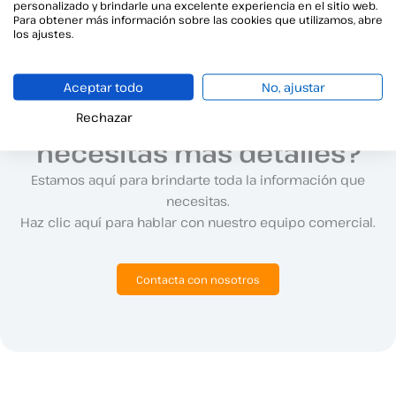
se pongan de acuerdo para hacerlo.
personalizado y brindarle una excelente experiencia en el sitio web.
Para obtener más información sobre las cookies que utilizamos, abre
los ajustes.
Aceptar todo
No, ajustar
¿Tienes preguntas o
Rechazar
necesitas más detalles?
Estamos aquí para brindarte toda la información que
necesitas.
Haz clic aquí para hablar con nuestro equipo comercial.
Contacta con nosotros